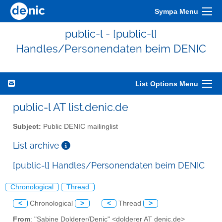
Sympa Menu
public-l - [public-l]
Handles/Personendaten beim DENIC
List Options Menu
public-l AT list.denic.de
Subject:
Public DENIC mailinglist
List archive
[public-l] Handles/Personendaten beim DENIC
Chronological
Thread
<
Chronological
>
<
Thread
>
From
: "Sabine Dolderer/Denic" <dolderer AT denic.de>