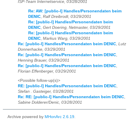
ISP-Team Internetservice, 03/28/2001
Re: AW: [public-l] Handles/Personendaten beim
DENIC
,
Ralf Dreibrodt, 03/29/2001
Re: [public-l] Handles/Personendaten beim
DENIC
,
Gert Doering, Netmaster, 03/29/2001
Re: [public-l] Handles/Personendaten beim
DENIC
,
Markus Warg, 03/29/2001
Re: [public-l] Handles/Personendaten beim DENIC
,
Lutz
Donnerhacke, 03/29/2001
Re: [public-l] Handles/Personendaten beim DENIC
,
Henning Brauer, 03/29/2001
Re: [public-l] Handles/Personendaten beim DENIC
,
Florian Effenberger, 03/29/2001
<Possible follow-up(s)>
RE: [public-l] Handles/Personendaten beim DENIC
,
Stefan . Gasteiger, 03/28/2001
Re: RE: [public-l] Handles/Personendaten beim DENIC
,
Sabine Dolderer/Denic, 03/28/2001
Archive powered by
MHonArc 2.6.19
.