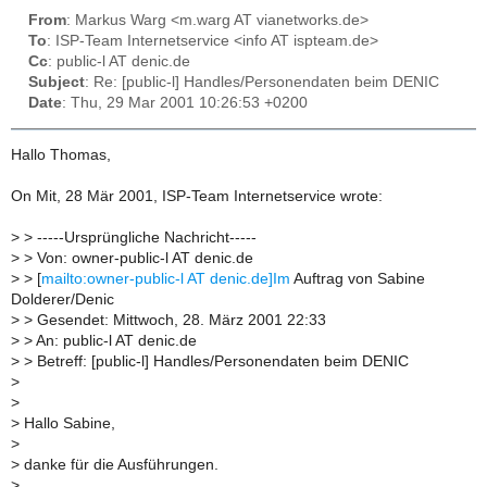
From
: Markus Warg <m.warg AT vianetworks.de>
To
: ISP-Team Internetservice <info AT ispteam.de>
Cc
: public-l AT denic.de
Subject
: Re: [public-l] Handles/Personendaten beim DENIC
Date
: Thu, 29 Mar 2001 10:26:53 +0200
Hallo Thomas,
On Mit, 28 Mär 2001, ISP-Team Internetservice wrote:
>
> -----Ursprüngliche Nachricht-----
>
> Von: owner-public-l AT denic.de
>
> [
mailto:owner-public-l AT denic.de]Im
Auftrag von Sabine
Dolderer/Denic
>
> Gesendet: Mittwoch, 28. März 2001 22:33
>
> An: public-l AT denic.de
>
> Betreff: [public-l] Handles/Personendaten beim DENIC
>
>
>
Hallo Sabine,
>
>
danke für die Ausführungen.
>