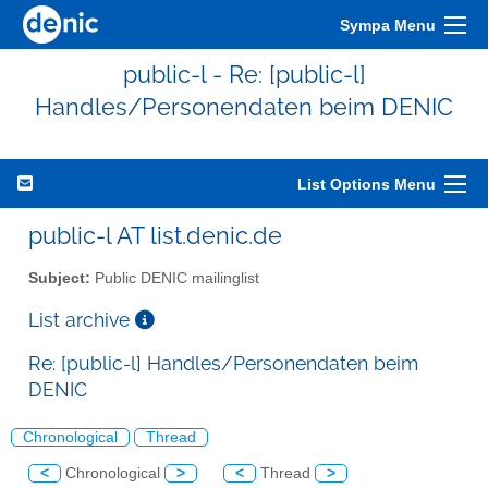
Sympa Menu
public-l - Re: [public-l]
Handles/Personendaten beim DENIC
List Options Menu
public-l AT list.denic.de
Subject:
Public DENIC mailinglist
List archive
Re: [public-l] Handles/Personendaten beim
DENIC
Chronological
Thread
<
Chronological
>
<
Thread
>