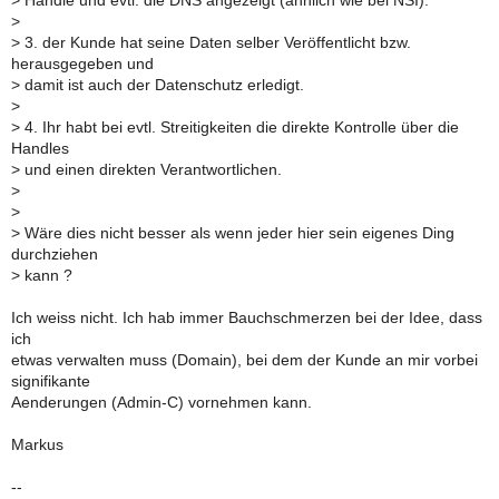
>
Handle und evtl. die DNS angezeigt (ähnlich wie bei NSI).
>
>
3. der Kunde hat seine Daten selber Veröffentlicht bzw.
herausgegeben und
>
damit ist auch der Datenschutz erledigt.
>
>
4. Ihr habt bei evtl. Streitigkeiten die direkte Kontrolle über die
Handles
>
und einen direkten Verantwortlichen.
>
>
>
Wäre dies nicht besser als wenn jeder hier sein eigenes Ding
durchziehen
>
kann ?
Ich weiss nicht. Ich hab immer Bauchschmerzen bei der Idee, dass
ich
etwas verwalten muss (Domain), bei dem der Kunde an mir vorbei
signifikante
Aenderungen (Admin-C) vornehmen kann.
Markus
--