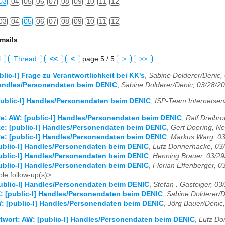
03
04
05
06
07
08
09
10
11
12
03
04
05
06
07
08
09
10
11
12
mails
l
Thread
<<
<
page 5 / 5
>
>>
lic-l] Frage zu Verantwortlichkeit bei KK's
,
Sabine Dolderer/Denic,
Handles/Personendaten beim DENIC
,
Sabine Dolderer/Denic, 03/28/2
ublic-l] Handles/Personendaten beim DENIC
,
ISP-Team Internetser
e: AW: [public-l] Handles/Personendaten beim DENIC
,
Ralf Dreibro
e: [public-l] Handles/Personendaten beim DENIC
,
Gert Doering, Ne
e: [public-l] Handles/Personendaten beim DENIC
,
Markus Warg, 03
ublic-l] Handles/Personendaten beim DENIC
,
Lutz Donnerhacke, 03
ublic-l] Handles/Personendaten beim DENIC
,
Henning Brauer, 03/2
ublic-l] Handles/Personendaten beim DENIC
,
Florian Effenberger, 0
le follow-up(s)>
ublic-l] Handles/Personendaten beim DENIC
,
Stefan . Gasteiger, 03
: [public-l] Handles/Personendaten beim DENIC
,
Sabine Dolderer/D
: [public-l] Handles/Personendaten beim DENIC
,
Jörg Bauer/Denic
twort: AW: [public-l] Handles/Personendaten beim DENIC
,
Lutz Do