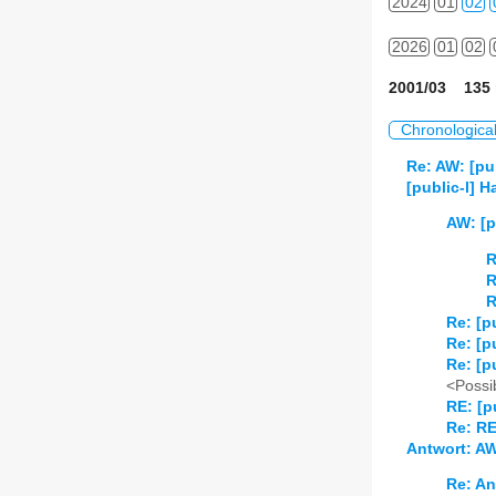
2024
01
02
2026
01
02
2001/03 135 
Chronologica
Re: AW: [pub
[public-l] 
AW: [p
R
R
R
Re: [p
Re: [p
Re: [p
<Possib
RE: [p
Re: RE
Antwort: AW
Re: An