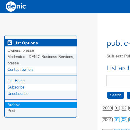
public-
List Options
Owners:
presse
Subject:
Pub
Moderators:
DENIC Business Services,
presse
List ar
Contact owners
List Home
Subscribe
Unsubscribe
Archive
2000
01
02
Post
2001
01
02