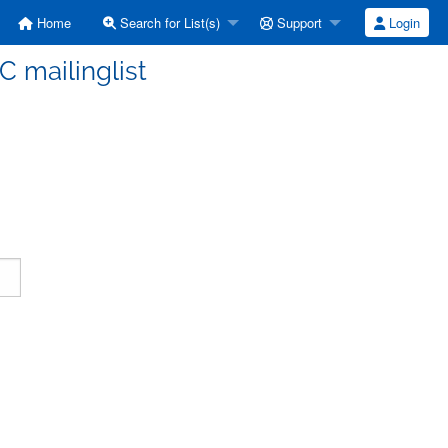
Home
Search for List(s)
Support
Login
C mailinglist