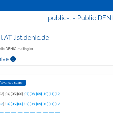
public-l - Public DENI
l AT list.denic.de
lic DENIC mailinglist
chive
03
04
05
06
07
08
09
10
11
12
03
04
05
06
07
08
09
10
11
12