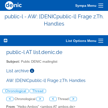
Sympa Menu
public-l - AW: [DENICpublic-l] Frage z.Th.
Handles
List Options Menu
public-l AT list.denic.de
Subject:
Public DENIC mailinglist
List archive
AW: [DENICpublic-l] Frage z.Th. Handles
Chronological
Thread
<
Chronological
>
<
Thread
>
From
: "Heiko Ambos" <ambos AT ambos.de>