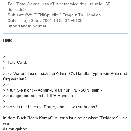
To
: "Timo Wende" <tw AT it-netservice.de>, <public-l AT
denic.de>
Subject
: AW: [DENICpublic-l] Frage z.Th. Handles
Date
: Tue, 20 Nov 2001 18:35:34 +0100
Importance
: Normal
Hallo,
>
>
Hallo Curd,
>
>
> > Warum lassen sich bei Admin-C's Handle-Typen wie Role und
Org wählen?
>
>
>
> tun Sie nicht -- Admin-C darf nur "PERSON" sein -
>
> ausgenommen alte RIPE-Handles...
>
>
verzeih mir bitte die Frage, aber ... wo steht das?
In dem Buch "Mein Kampf". Autorin ist eine gewisse "Dolderer" - nie
was
davon gehört.