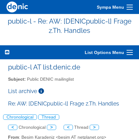
Sympa Menu
public-l - Re: AW: [DENICpublic-l] Frage
z.Th. Handles
List Options Menu
public-l AT list.denic.de
Subject:
Public DENIC mailinglist
List archive
Re: AW: [DENICpublic-l] Frage z.Th. Handles
Chronological
Thread
<
Chronological
>
<
Thread
>
From
: Besim Karadeniz <besim AT netplanet.org>