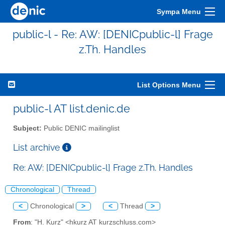
Sympa Menu
public-l - Re: AW: [DENICpublic-l] Frage
z.Th. Handles
List Options Menu
public-l AT list.denic.de
Subject:
Public DENIC mailinglist
List archive
Re: AW: [DENICpublic-l] Frage z.Th. Handles
Chronological
Thread
<
Chronological
>
<
Thread
>
From
: "H. Kurz" <hkurz AT kurzschluss.com>