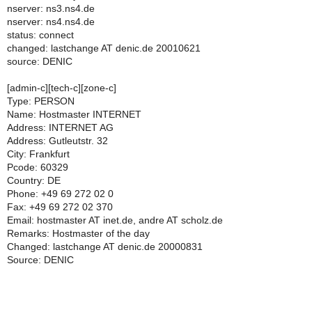
nserver: ns3.ns4.de
nserver: ns4.ns4.de
status: connect
changed: lastchange AT denic.de 20010621
source: DENIC
[admin-c][tech-c][zone-c]
Type: PERSON
Name: Hostmaster INTERNET
Address: INTERNET AG
Address: Gutleutstr. 32
City: Frankfurt
Pcode: 60329
Country: DE
Phone: +49 69 272 02 0
Fax: +49 69 272 02 370
Email: hostmaster AT inet.de, andre AT scholz.de
Remarks: Hostmaster of the day
Changed: lastchange AT denic.de 20000831
Source: DENIC