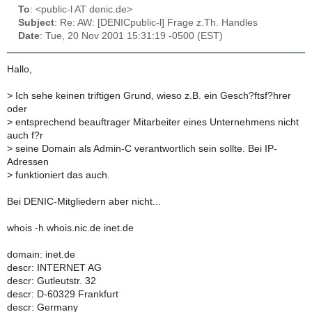
To
: <public-l AT denic.de>
Subject
: Re: AW: [DENICpublic-l] Frage z.Th. Handles
Date
: Tue, 20 Nov 2001 15:31:19 -0500 (EST)
Hallo,
>
Ich sehe keinen triftigen Grund, wieso z.B. ein Gesch?ftsf?hrer
oder
>
entsprechend beauftrager Mitarbeiter eines Unternehmens nicht
auch f?r
>
seine Domain als Admin-C verantwortlich sein sollte. Bei IP-
Adressen
>
funktioniert das auch.
Bei DENIC-Mitgliedern aber nicht...
whois -h whois.nic.de inet.de
domain: inet.de
descr: INTERNET AG
descr: Gutleutstr. 32
descr: D-60329 Frankfurt
descr: Germany