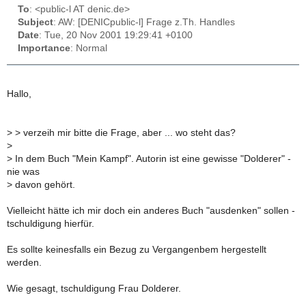
To
: <public-l AT denic.de>
Subject
: AW: [DENICpublic-l] Frage z.Th. Handles
Date
: Tue, 20 Nov 2001 19:29:41 +0100
Importance
: Normal
Hallo,
>
> verzeih mir bitte die Frage, aber ... wo steht das?
>
>
In dem Buch "Mein Kampf". Autorin ist eine gewisse "Dolderer" -
nie was
>
davon gehört.
Vielleicht hätte ich mir doch ein anderes Buch "ausdenken" sollen -
tschuldigung hierfür.
Es sollte keinesfalls ein Bezug zu Vergangenbem hergestellt
werden.
Wie gesagt, tschuldigung Frau Dolderer.