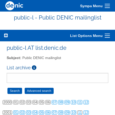
Sympa Menu
public-l - Public DENIC mailinglist
List Options Menu
public-l AT list.denic.de
Subject:
Public DENIC mailinglist
List archive
2000
01
02
03
04
05
06
07
08
09
10
11
12
2001
01
02
03
04
05
06
07
08
09
10
11
12