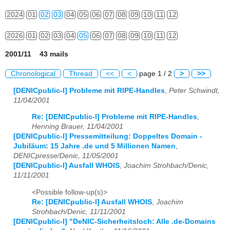
2024
01
02
03
04
05
06
07
08
09
10
11
12
2026
01
02
03
04
05
06
07
08
09
10
11
12
2001/11 43 mails
Chronological
Thread
<<
<
page 1 / 2
>
>>
[DENICpublic-l] Probleme mit RIPE-Handles
,
Peter Schwindt,
11/04/2001
Re: [DENICpublic-l] Probleme mit RIPE-Handles
,
Henning Brauer, 11/04/2001
[DENICpublic-l] Pressemitteilung: Doppeltes Domain -
Jubiläum: 15 Jahre .de und 5 Millionen Namen
,
DENICpresse/Denic, 11/05/2001
[DENICpublic-l] Ausfall WHOIS
,
Joachim Strohbach/Denic,
11/11/2001
<Possible follow-up(s)>
Re: [DENICpublic-l] Ausfall WHOIS
,
Joachim
Strohbach/Denic, 11/11/2001
[DENICpublic-l] "DeNIC-Sicherheitsloch: Alle .de-Domains