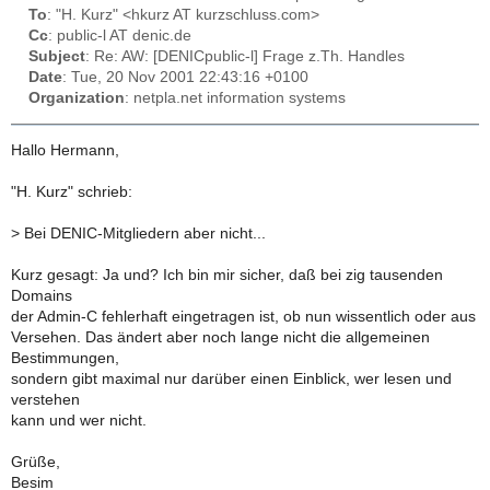
To
: "H. Kurz" <hkurz AT kurzschluss.com>
Cc
: public-l AT denic.de
Subject
: Re: AW: [DENICpublic-l] Frage z.Th. Handles
Date
: Tue, 20 Nov 2001 22:43:16 +0100
Organization
: netpla.net information systems
Hallo Hermann,
"H. Kurz" schrieb:
>
Bei DENIC-Mitgliedern aber nicht...
Kurz gesagt: Ja und? Ich bin mir sicher, daß bei zig tausenden
Domains
der Admin-C fehlerhaft eingetragen ist, ob nun wissentlich oder aus
Versehen. Das ändert aber noch lange nicht die allgemeinen
Bestimmungen,
sondern gibt maximal nur darüber einen Einblick, wer lesen und
verstehen
kann und wer nicht.
Grüße,
Besim