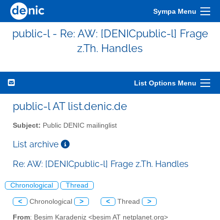
Sympa Menu
public-l - Re: AW: [DENICpublic-l] Frage
z.Th. Handles
List Options Menu
public-l AT list.denic.de
Subject:
Public DENIC mailinglist
List archive
Re: AW: [DENICpublic-l] Frage z.Th. Handles
Chronological
Thread
<
Chronological
>
<
Thread
>
From
: Besim Karadeniz <besim AT netplanet.org>