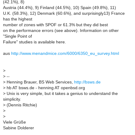
(42.1%), 8)
Austria (44.4%), 9) Finland (44.5%), 10) Spain (49.8%), 11)
U.K. (58.3%), 12) Denmark (60.6%), and surprisingly13) France
has the highest
number of zones with SPOF or 61.3% but they did best
on the performance errors (see above). Information on other
"Single Point of
Failure" studies is available here.
aus
http://www.menandmice.com/6000/6350_eu_survey.html
>
>
--
>
Henning Brauer, BS Web Services,
http://bsws.de
>
hb AT bsws.de - henning AT openbsd.org
>
Unix is very simple, but it takes a genius to understand the
simplicity.
>
(Dennis Ritchie)
>
>
Viele Grüße
Sabine Dolderer