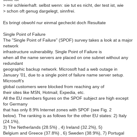
>
mir schleierhaft. selbst wenn: sie tut es nicht, der test ist, wie
>
schon oft genug dargelegt, sinnfrei.
Es bringt obwohl nur einmal gecheckt doch Resultate
Single Point of Failure
The "Single Point of Failure" (SPOF) survey takes a look at a major
network
infrastructure vulnerability. Single Point of Failure is
when all the name servers are placed on one subnet without any
redundant
geographic backup network. Microsoft had a web outage in
January '01, due to a single point of failure name server setup.
Microsoft's
global customers were blocked from reaching any of
their sites like MSN, Hotmail, Expedia, etc.
All the EU members figures on the SPOF subject are high except
for Germany
that has only 8.9% Internet zones with SPOF (see Fig. 2
below). The ranking is as follows for the other EU states: 2) Italy
(24.1%),
3) The Netherlands (28.5%) , 4) Ireland (32.2%), 5)
Belgium and Greece (37.8%) , 6) Sweden (38.9%), 7) Portugal