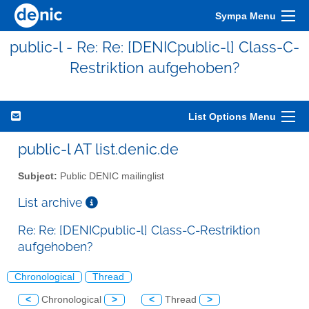
Sympa Menu
public-l - Re: Re: [DENICpublic-l] Class-C-
Restriktion aufgehoben?
List Options Menu
public-l AT list.denic.de
Subject:
Public DENIC mailinglist
List archive
Re: Re: [DENICpublic-l] Class-C-Restriktion
aufgehoben?
Chronological
Thread
<
Chronological
>
<
Thread
>