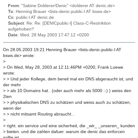
From
: "Sabine Dolderer/Denic" <dolderer AT denic.de>
To
: Henning Brauer <lists-denic-public-l AT bsws.de>
Cc
: public-l AT denic.de
Subject
: Re: Re: [DENICpublic-l] Class-C-Restriktion
aufgehoben?
Date
: Wed, 28 May 2003 17:47:12 +0200
On 28.05.2003 19:21 Henning Brauer <lists-denic-public-l AT
bsws.de> wrote:
>
>
On Wed, May 28, 2003 at 12:11:46PM +0200, Frank Loewe
wrote:
>
> Und jeder Kollege, dem bereit mal ein DNS abgeraucht ist, und
der mehr
>
> als 10 Domains hat.. (oder auch mehr als 5000 :-) ) weiss den
2ten
>
> physikalischen DNS zu schätzen und weiss auch zu schätzen,
wenn der
>
> nicht mitsamt Routing abraucht...
>
>
right. ein service und eine sicherheit, die _wir_ _unseren_ kunden
>
bieten. und die zahlen dafuer. warum die denic das enforcen
sollte ist