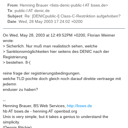
From
: Henning Brauer <lists-denic-public-l AT bsws.de>
To
: public-l AT denic.de
Subject
: Re: [DENICpublic-l] Class-C-Restriktion aufgehoben?
Date
: Wed, 28 May 2003 17:24:02 +0200
On Wed, May 28, 2003 at 12:49:52PM +0200, Florian Weimer
wrote:
>
Sicherlich. Nur muß man realistisch sehen, welche
>
Sanktionsmöglichkeiten hier seitens des DENIC nach der
Registrierung
>
bestehen. 8-(
reine frage der registrierungsbedingungen.
welche TLD pochte doch gleich noch darauf direkte vertraege mit
jedemn
enduser zu haben?
--
Henning Brauer, BS Web Services,
http://bsws.de
hb AT bsws.de - henning AT openbsd.org
Unix is very simple, but it takes a genius to understand the
simplicity.
(Dennis Ritchie)