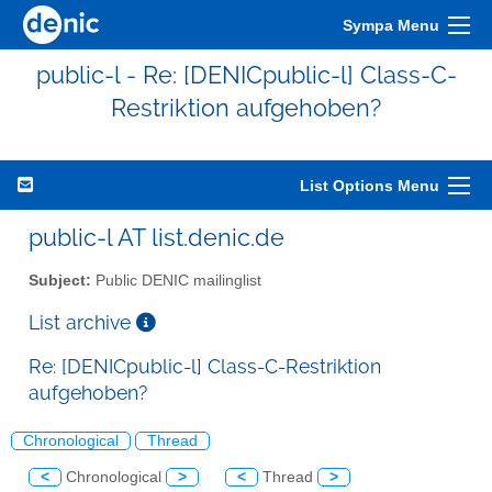
Sympa Menu
public-l - Re: [DENICpublic-l] Class-C-
Restriktion aufgehoben?
List Options Menu
public-l AT list.denic.de
Subject:
Public DENIC mailinglist
List archive
Re: [DENICpublic-l] Class-C-Restriktion
aufgehoben?
Chronological
Thread
<
Chronological
>
<
Thread
>