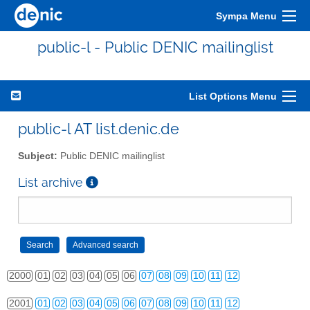
Sympa Menu
public-l - Public DENIC mailinglist
List Options Menu
public-l AT list.denic.de
Subject:
Public DENIC mailinglist
List archive
2000
01
02
03
04
05
06
07
08
09
10
11
12
2001
01
02
03
04
05
06
07
08
09
10
11
12