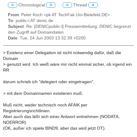
<
Chronological
>
<
Thread
>
From
: Peter Koch <pk AT TechFak.Uni-Bielefeld.DE>
To
: public-l AT denic.de
Subject
: Re: [DENICpublic-l] Pressemitteilung: DENIC begrenzt
den Zugriff auf Domaindaten
Date
: Tue, 24 Jun 2003 13:32:39 +0200
>
Existenz einer Delegation ist nicht notwendig dafür, daß die
Domain
>
genutzt wird. Ich weiß wäre mir nicht einmal sicher, ob irgend ein
RR
darum schrieb ich "delegiert oder eingetragen".
>
mit dem Domainnamen existieren muß.
Muß nicht, weder technisch noch AFAIK per
Registrierungsrichtlinien.
Aber auch das läßt sich einer Antwort entnehmen (NODATA,
NOERROR)
(OK, außer ich spiele BIND9, aber das wird jetzt OT).