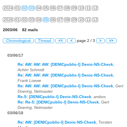
2024
01
02
03
04
05
06
07
08
09
10
11
12
2026
01
02
03
04
05
06
07
08
09
10
11
12
2003/06 82 mails
Chronological
Thread
<<
<
page 2 / 3
>
>>
03/06/17
Re: AW: AW: AW: [DENICpublic-l] Denic-NS-Check
,
Achim Schmidt
Re: AW: AW: AW: [DENICpublic-l] Denic-NS-Check
,
Frank Loewe
Re: AW: AW: AW: [DENICpublic-l] Denic-NS-Check
,
Gert
Doering, Netmaster
Re-5: [DENICpublic-l] Denic-NS-Check
,
ambos
Re: Re-5: [DENICpublic-l] Denic-NS-Check
,
Gert
Doering, Netmaster
03/06/18
Re: AW: [DENICpublic-l] Denic-NS-Check
,
Torsten