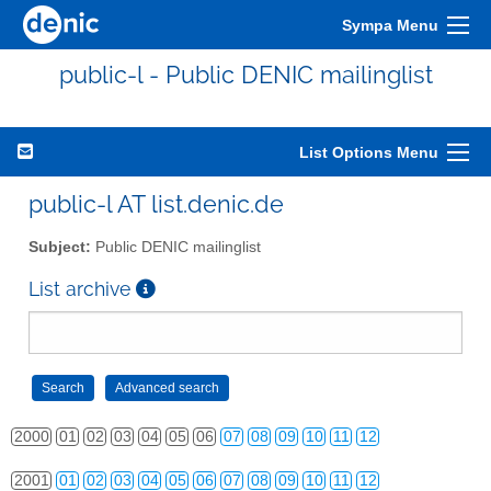
Sympa Menu
public-l - Public DENIC mailinglist
List Options Menu
public-l AT list.denic.de
Subject:
Public DENIC mailinglist
List archive
2000
01
02
03
04
05
06
07
08
09
10
11
12
2001
01
02
03
04
05
06
07
08
09
10
11
12