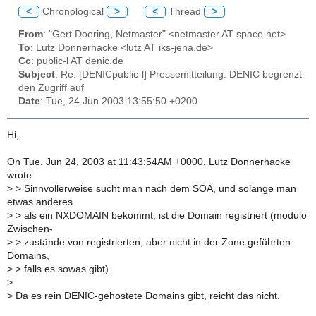
<
Chronological
>
<
Thread
>
From
: "Gert Doering, Netmaster" <netmaster AT space.net>
To
: Lutz Donnerhacke <lutz AT iks-jena.de>
Cc
: public-l AT denic.de
Subject
: Re: [DENICpublic-l] Pressemitteilung: DENIC begrenzt
den Zugriff auf
Date
: Tue, 24 Jun 2003 13:55:50 +0200
Hi,
On Tue, Jun 24, 2003 at 11:43:54AM +0000, Lutz Donnerhacke
wrote:
>
> Sinnvollerweise sucht man nach dem SOA, und solange man
etwas anderes
>
> als ein NXDOMAIN bekommt, ist die Domain registriert (modulo
Zwischen-
>
> zustände von registrierten, aber nicht in der Zone geführten
Domains,
>
> falls es sowas gibt).
>
>
Da es rein DENIC-gehostete Domains gibt, reicht das nicht.