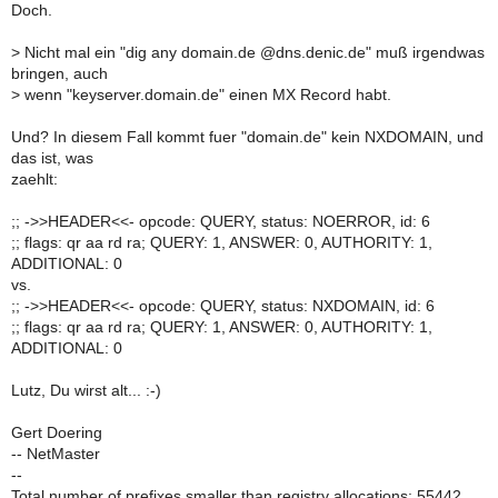
Doch.
>
Nicht mal ein "dig any domain.de @dns.denic.de" muß irgendwas
bringen, auch
>
wenn "keyserver.domain.de" einen MX Record habt.
Und? In diesem Fall kommt fuer "domain.de" kein NXDOMAIN, und
das ist, was
zaehlt:
;; ->>HEADER<<- opcode: QUERY, status: NOERROR, id: 6
;; flags: qr aa rd ra; QUERY: 1, ANSWER: 0, AUTHORITY: 1,
ADDITIONAL: 0
vs.
;; ->>HEADER<<- opcode: QUERY, status: NXDOMAIN, id: 6
;; flags: qr aa rd ra; QUERY: 1, ANSWER: 0, AUTHORITY: 1,
ADDITIONAL: 0
Lutz, Du wirst alt... :-)
Gert Doering
-- NetMaster
--
Total number of prefixes smaller than registry allocations: 55442