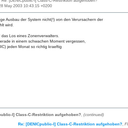
: Re: [DENICpublic-l] Class-C-Restriktion aufgehoben?
28 May 2003 10:43:15 +0200
ige Ausbau der System nicht(!) von den Verursachern der
lt wird.
l das Los eines Zonenverwalters.
gerade in einem schwachen Moment vergessen,
IC) jeden Monat so richtig kraeftig
ublic-l] Class-C-Restriktion aufgehoben?
,
(continued)
Re: [DENICpublic-l] Class-C-Restriktion aufgehoben?
,
F