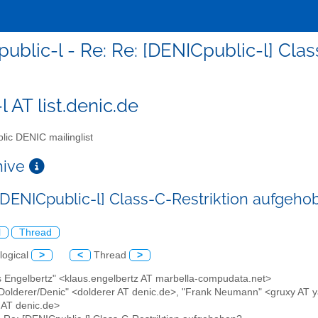
public-l - Re: Re: [DENICpublic-l] Cl
l AT list.denic.de
lic DENIC mailinglist
chive
 [DENICpublic-l] Class-C-Restriktion aufgeho
l
Thread
logical
>
<
Thread
>
us Engelbertz" <klaus.engelbertz AT marbella-compudata.net>
 Dolderer/Denic" <dolderer AT denic.de>, "Frank Neumann" <gruxy AT 
l AT denic.de>