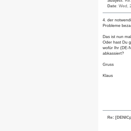
Subject
: Re
Date
: Wed, 
4. der notwend
Probleme bezah
Das ist nun ma
Oder hast Du 
wofür Ihr (DE-N
abkassiert?
Gruss
Klaus
Re: [DENICp