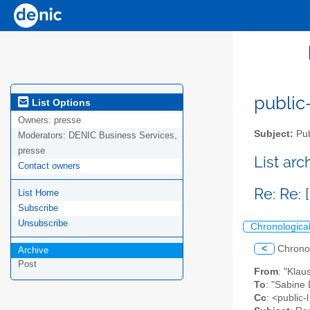
public-
List Options
Owners:
presse
Subject:
Pub
Moderators:
DENIC Business Services,
presse
List ar
Contact owners
Re: Re:
List Home
Subscribe
Unsubscribe
Chronologica
<
Chrono
Archive
Post
From
: "Kla
To
: "Sabine
Cc
: <public-