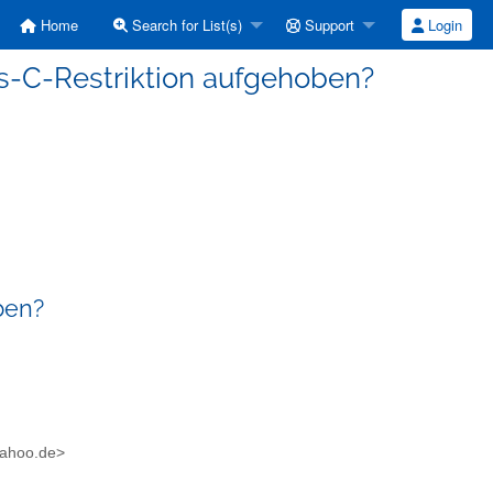
Home
Search for List(s)
Support
Login
ass-C-Restriktion aufgehoben?
ben?
yahoo.de>