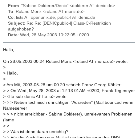
From
: "Sabine Dolderer/Denic" <dolderer AT denic.de>
To
: Roland Moriz <roland AT moriz.de>
Cc
: lists AT openunix.de, public-l AT denic.de
Subject
: Re: Re: [DENICpublic-l] Class-C-Restriktion
aufgehoben?
Date
: Wed, 28 May 2003 10:22:05 +0200
Hallo,
On 28.05.2003 00:24 Roland Moriz <roland AT moriz.de> wrote:
>
>
Hallo,
>
>
Am Mit, 2003-05-28 um 00.20 schrieb Franz Georg Köhler:
>
> On Wed, May 28, 2003 at 12:13:01AM +0200, Frank Tegtmeyer
>
<fte-sub-denic AT fte.to> wrote:
>
> > Neben technisch unrichtigen "Ausreden" (Mail bounced wenn
Nameserver
>
> > nicht erreichbar - Sabine Dolderer), unrelevanten Problemen
(lame
>
>
>
> Was ist denn daran unrichtig?
>
> Für die Zustellung von Mail ist ein funktionierendes DNS-