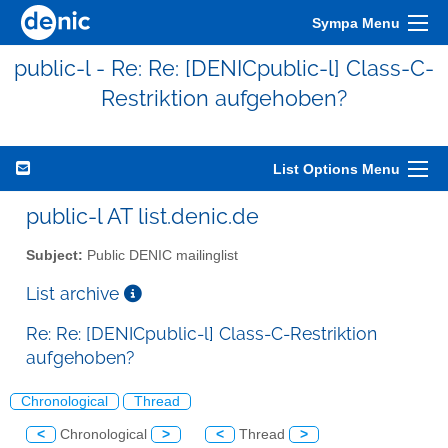
Sympa Menu
public-l - Re: Re: [DENICpublic-l] Class-C-
Restriktion aufgehoben?
List Options Menu
public-l AT list.denic.de
Subject:
Public DENIC mailinglist
List archive
Re: Re: [DENICpublic-l] Class-C-Restriktion
aufgehoben?
Chronological
Thread
<
Chronological
>
<
Thread
>