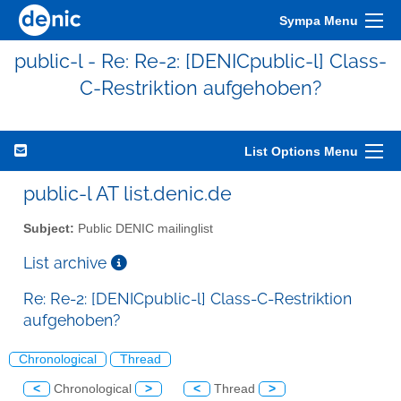
Sympa Menu
public-l - Re: Re-2: [DENICpublic-l] Class-
C-Restriktion aufgehoben?
List Options Menu
public-l AT list.denic.de
Subject:
Public DENIC mailinglist
List archive
Re: Re-2: [DENICpublic-l] Class-C-Restriktion
aufgehoben?
Chronological
Thread
<
Chronological
>
<
Thread
>