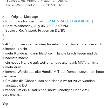
Subject
: RE: Antwort: Fragen an DENIC
Date
: Wed, 5 Jul 2000 08:28:53 +0200
>
-----Original Message-----
>
From: Lars Renger [
mailto:LR AT MR-ELEKTRONIK.NET
]
>
Sent: Wednesday, July 05, 2000 8:07 AM
>
Subject: Re: Antwort: Fragen an DENIC
>
>
>
ACK, und wenn er bei dem Reseller (oder Hoster oder wie auch
>
immer...) nicht
>
mehr Kunde ist, dann bleibt sein Handle brach liegen und der
>
nächste macht
>
ein neues Handle auf, weil er an das alte, dank MNT, ja nicht
>
mehr dran
>
kommt. Würde das alte Handle MIT der Domain umziehen, hätte
der neue
>
Provider die Chance, das alte Handle weiter zu verwenden,
>
anstatt die DB
>
wieder um ein zusätzliches, meist unnötiges Handle zu
bereichern...
Yep.