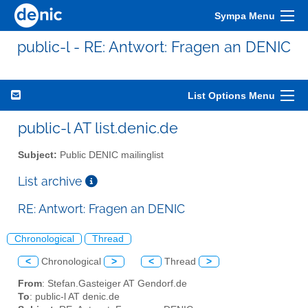
Sympa Menu
public-l - RE: Antwort: Fragen an DENIC
List Options Menu
public-l AT list.denic.de
Subject:
Public DENIC mailinglist
List archive
RE: Antwort: Fragen an DENIC
Chronological
Thread
<
Chronological
>
<
Thread
>
From
: Stefan.Gasteiger AT Gendorf.de
To
: public-l AT denic.de