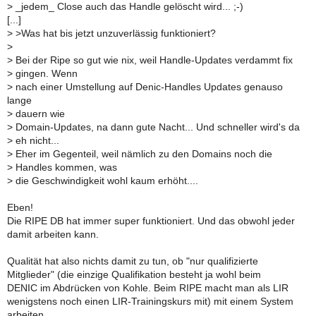
>
_jedem_ Close auch das Handle gelöscht wird... ;-)
[...]
>
>Was hat bis jetzt unzuverlässig funktioniert?
>
>
Bei der Ripe so gut wie nix, weil Handle-Updates verdammt fix
>
gingen. Wenn
>
nach einer Umstellung auf Denic-Handles Updates genauso
lange
>
dauern wie
>
Domain-Updates, na dann gute Nacht... Und schneller wird's da
>
eh nicht...
>
Eher im Gegenteil, weil nämlich zu den Domains noch die
>
Handles kommen, was
>
die Geschwindigkeit wohl kaum erhöht....
Eben!
Die RIPE DB hat immer super funktioniert. Und das obwohl jeder
damit arbeiten kann.
Qualität hat also nichts damit zu tun, ob "nur qualifizierte
Mitglieder" (die einzige Qualifikation besteht ja wohl beim
DENIC im Abdrücken von Kohle. Beim RIPE macht man als LIR
wenigstens noch einen LIR-Trainingskurs mit) mit einem System
arbeiten.