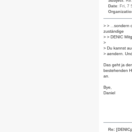
Subject
: Re
Date
: Fri, 
Organizatio
>
> ...sondern 
zuständige
>
> DENIC Mitgl
>
>
Du kannst au
>
aendern. Und 
Das geht ja de
bestehenden Han
an.
Bye,
Daniel
Re: [DENICp