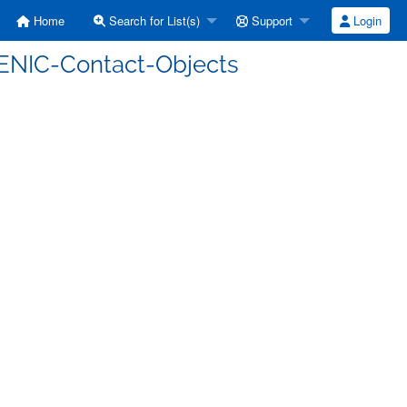
Home
Search for List(s)
Support
Login
 DENIC-Contact-Objects