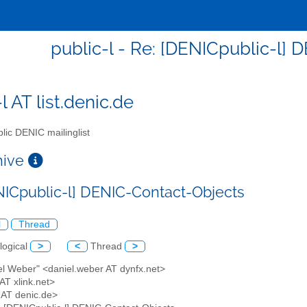
public-l - Re: [DENICpublic-l]
l AT list.denic.de
lic DENIC mailinglist
chive
NICpublic-l] DENIC-Contact-Objects
l
Thread
logical
>
<
Thread
>
el Weber" <daniel.weber AT dynfx.net>
 AT xlink.net>
l AT denic.de>