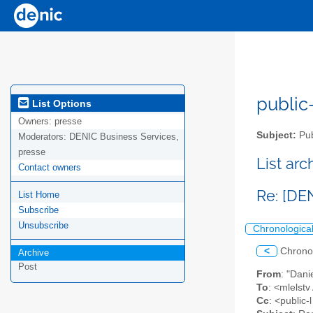
public-
List Options
Owners:
presse
Subject:
Pub
Moderators:
DENIC Business Services,
presse
List ar
Contact owners
Re: [DE
List Home
Subscribe
Unsubscribe
Chronologica
<
Chrono
Archive
Post
From
: "Dani
To
: <mlelstv
Cc
: <public-