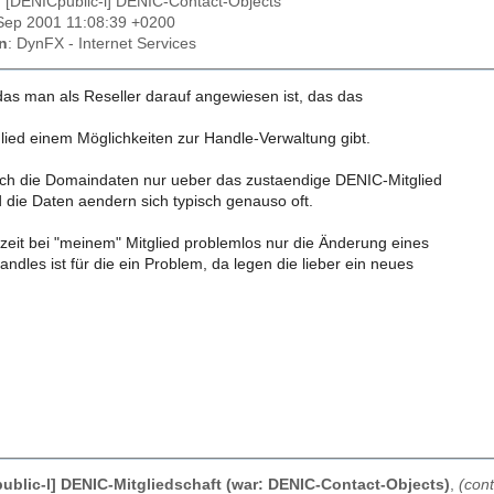
: [DENICpublic-l] DENIC-Contact-Objects
7 Sep 2001 11:08:39 +0200
n
: DynFX - Internet Services
das man als Reseller darauf angewiesen ist, das das
ied einem Möglichkeiten zur Handle-Verwaltung gibt.
ch die Domaindaten nur ueber das zustaendige DENIC-Mitglied
die Daten aendern sich typisch genauso oft.
rzeit bei "meinem" Mitglied problemlos nur die Änderung eines
dles ist für die ein Problem, da legen die lieber ein neues
ublic-l] DENIC-Mitgliedschaft (war: DENIC-Contact-Objects)
,
(con