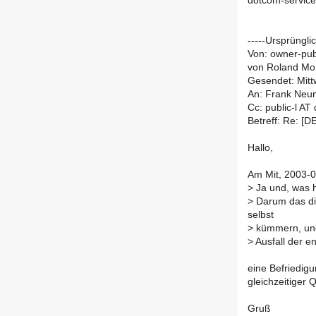
dotcom-servic
-----Ursprüngli
Von: owner-publ
von Roland Mo
Gesendet: Mitt
An: Frank Ne
Cc: public-l AT
Betreff: Re: [D
Hallo,
Am Mit, 2003-
>
Ja und, was 
>
Darum das die
selbst
>
kümmern, und 
>
Ausfall der 
eine Befriedigu
gleichzeitiger 
Gruß