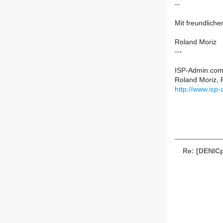
--
Mit freundlich
Roland Moriz
---
ISP-Admin.com 
Roland Moriz,
http://www.isp
Re: [DENICp