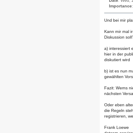
Date
: Wed, 
Importance
Und bei mir pla
Kann mir mal i
Diskussion soll
a) interessiert
hier in der pub
diskutiert wird
b) ist es nun 
gewählten Vor
Fazit: Wems nic
nächsten Versa
Oder eben alte
die Regeln ste
registrieren, w
Frank Loewe