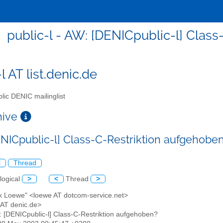
public-l - AW: [DENICpublic-l] Clas
l AT list.denic.de
lic DENIC mailinglist
chive
NICpublic-l] Class-C-Restriktion aufgehobe
l
Thread
logical
>
<
Thread
>
nk Loewe" <loewe AT dotcom-service.net>
l AT denic.de>
: [DENICpublic-l] Class-C-Restriktion aufgehoben?