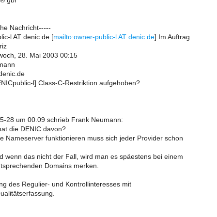
e® gbr
che Nachricht-----
ic-l AT denic.de [
mailto:owner-public-l AT denic.de
] Im Auftrag
riz
woch, 28. Mai 2003 00:15
umann
 denic.de
ENICpublic-l] Class-C-Restriktion aufgehoben?
05-28 um 00.09 schrieb Frank Neumann:
hat die DENIC davon?
 Nameserver funktionieren muss sich jeder Provider schon
wenn das nicht der Fall, wird man es späestens bei einem
entsprechenden Domains merken.
ng des Regulier- und Kontrollinteresses mit
Qualitätserfassung.