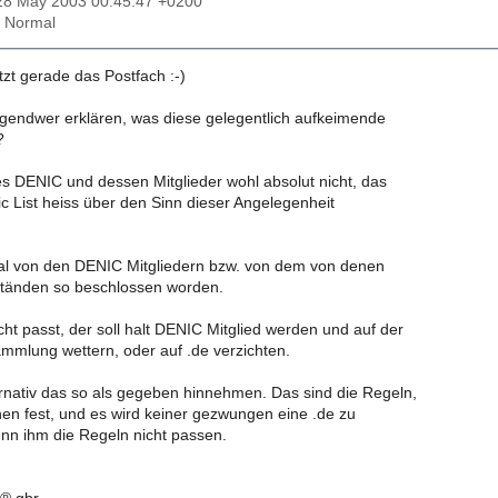
28 May 2003 00:45:47 +0200
: Normal
tzt gerade das Postfach :-)
rgendwer erklären, was diese gelegentlich aufkeimende
?
 es DENIC und dessen Mitglieder wohl absolut nicht, das
lic List heiss über den Sinn dieser Angelegenheit
mal von den DENIC Mitgliedern bzw. von dem von denen
ständen so beschlossen worden.
ht passt, der soll halt DENIC Mitglied werden und auf der
mmlung wettern, oder auf .de verzichten.
rnativ das so als gegeben hinnehmen. Das sind die Regeln,
hen fest, und es wird keiner gezwungen eine .de zu
enn ihm die Regeln nicht passen.