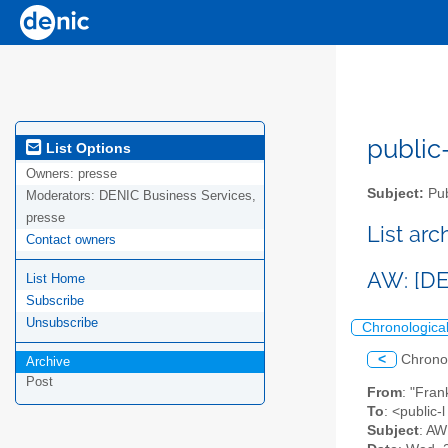
public-
List Options
Owners:
presse
Subject:
Pub
Moderators:
DENIC Business Services,
presse
List ar
Contact owners
AW: [DE
List Home
Subscribe
Unsubscribe
Chronologica
<
Chrono
Archive
Post
From
: "Fra
To
: <public-
Subject
: AW