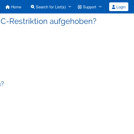
Home
Search for List(s)
Support
Login
s-C-Restriktion aufgehoben?
n?