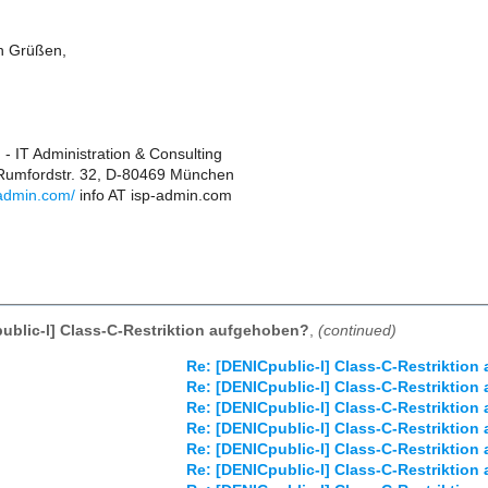
en Grüßen,
- IT Administration & Consulting
 Rumfordstr. 32, D-80469 München
-admin.com/
info AT isp-admin.com
ublic-l] Class-C-Restriktion aufgehoben?
,
(continued)
Re: [DENICpublic-l] Class-C-Restriktio
Re: [DENICpublic-l] Class-C-Restriktio
Re: [DENICpublic-l] Class-C-Restriktio
Re: [DENICpublic-l] Class-C-Restriktio
Re: [DENICpublic-l] Class-C-Restriktio
Re: [DENICpublic-l] Class-C-Restriktio