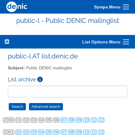
Sympa Menu
public-l - Public DENIC mailinglist
List Options Menu
public-l AT list.denic.de
Subject:
Public DENIC mailinglist
List archive
2000
01
02
03
04
05
06
07
08
09
10
11
12
2001
01
02
03
04
05
06
07
08
09
10
11
12