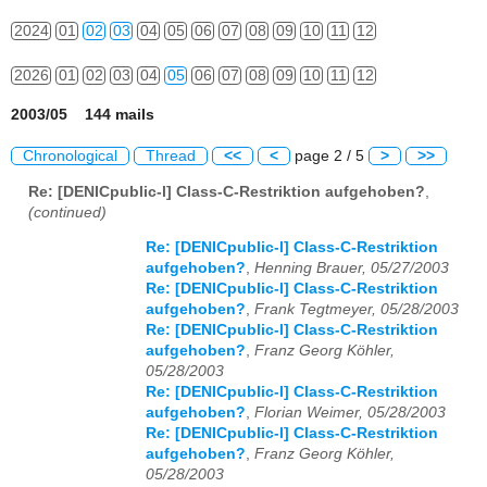
2024
01
02
03
04
05
06
07
08
09
10
11
12
2026
01
02
03
04
05
06
07
08
09
10
11
12
2003/05 144 mails
Chronological
Thread
<<
<
page 2 / 5
>
>>
Re: [DENICpublic-l] Class-C-Restriktion aufgehoben?
,
(continued)
Re: [DENICpublic-l] Class-C-Restriktion
aufgehoben?
,
Henning Brauer, 05/27/2003
Re: [DENICpublic-l] Class-C-Restriktion
aufgehoben?
,
Frank Tegtmeyer, 05/28/2003
Re: [DENICpublic-l] Class-C-Restriktion
aufgehoben?
,
Franz Georg Köhler,
05/28/2003
Re: [DENICpublic-l] Class-C-Restriktion
aufgehoben?
,
Florian Weimer, 05/28/2003
Re: [DENICpublic-l] Class-C-Restriktion
aufgehoben?
,
Franz Georg Köhler,
05/28/2003