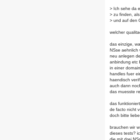
>
Ich sehe da e
>
zu finden, al
>
und auf den Qu
welcher qualitae
das einzige, wa
NSse aehnlich 
neu anlegen de
anbindung etc 
in einer domai
handles fuer e
haendisch verif
auch dann noc
das muesste re
das funktioniert
de facto nicht
doch bitte lieb
brauchen wir wi
dieses tests? 
die mit drei NS