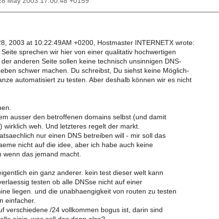
28 May 2003 17:00:48 +0159
8, 2003 at 10:22:49AM +0200, Hostmaster INTERNETX wrote:
Seite sprechen wir hier von einer qualitativ hochwertigen
der anderen Seite sollen keine technisch unsinnigen DNS-
ben schwer machen. Du schreibst, Du siehst keine Möglich-
anze automatisiert zu testen. Aber deshalb können wir es nicht
nen.
em ausser den betroffenen domains selbst (und damit
 wirklich weh. Und letzteres regelt der markt.
saechlich nur einen DNS betreiben will - mir soll das
kaeme nicht auf die idee, aber ich habe auch keine
n wenn das jemand macht.
eigentlich ein ganz anderer. kein test dieser welt kann
verlaessig testen ob alle DNSse nicht auf einer
ine liegen. und die unabhaengigkeit von routen zu testen
en einfacher.
uf verschiedene /24 vollkommen bogus ist, darin sind