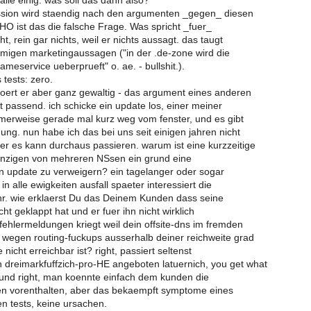
 alle einig. was soll das dann also?
ussion wird staendig nach den argumenten _gegen_ diesen
MHO ist das die falsche Frage. Was spricht _fuer_
ht, rein gar nichts, weil er nichts aussagt. das taugt
lumigen marketingaussagen ("in der .de-zone wird die
ameservice ueberprueft" o. ae. - bullshit.).
 tests: zero.
oert er aber ganz gewaltig - das argument eines anderen
ht passend. ich schicke ein update los, einer meiner
erweise gerade mal kurz weg vom fenster, und es gibt
ung. nun habe ich das bei uns seit einigen jahren nicht
er es kann durchaus passieren. warum ist eine kurzzeitige
inzigen von mehreren NSsen ein grund eine
in update zu verweigern? ein tagelanger oder sogar
in alle ewigkeiten ausfall spaeter interessiert die
hr. wie erklaerst Du das Deinem Kunden dass seine
cht geklappt hat und er fuer ihn nicht wirklich
fehlermeldungen kriegt weil dein offsite-dns im fremden
wegen routing-fuckups ausserhalb deiner reichweite grad
nicht erreichbar ist? right, passiert seltenst
reimarkfuffzich-pro-HE angeboten latuernich, you get what
, und right, man koennte einfach dem kunden die
n vorenthalten, aber das bekaempft symptome eines
n tests, keine ursachen.