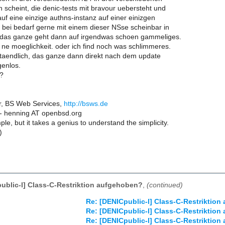
 scheint, die denic-tests mit bravour uebersteht und
uf eine einzige authns-instanz auf einer einizgen
 bei bedarf gerne mit einem dieser NSse scheinbar in
 das ganze geht dann auf irgendwas schoen gammeliges.
 ne moeglichkeit. oder ich find noch was schlimmeres.
staendlich, das ganze dann direkt nach dem update
genlos.
t?
r, BS Web Services,
http://bsws.de
- henning AT openbsd.org
ple, but it takes a genius to understand the simplicity.
)
ublic-l] Class-C-Restriktion aufgehoben?
,
(continued)
Re: [DENICpublic-l] Class-C-Restriktio
Re: [DENICpublic-l] Class-C-Restriktio
Re: [DENICpublic-l] Class-C-Restriktio