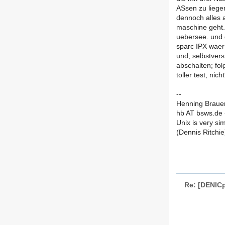
ASsen zu liegen
dennoch alles a
maschine geht.
uebersee. und
sparc IPX waer
und, selbstver
abschalten; fol
toller test, nich
--
Henning Braue
hb AT bsws.de 
Unix is very sim
(Dennis Ritchie
Re: [DENICp