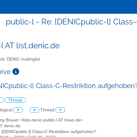
public-l - Re: [DENICpublic-l] Clas
l AT list.denic.de
lic DENIC mailinglist
chive
NICpublic-l] Class-C-Restriktion aufgehoben
l
Thread
logical
>
<
Thread
>
ng Brauer <lists-denic-public-l AT bsws.de>
 AT denic.de
: [DENICpublic-l] Class-C-Restriktion aufgehoben?