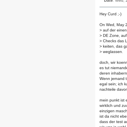
Date
: Wed, 
Hey Curd ;-)
On Wed, May 2
>
auf der einen 
>
DE Zone, auf 
>
Checks das Le
>
keiten, das g
>
weglassen.
doch, wir koen
es tut niemand
deren inhabern)
Wenn jemand tat
egal sein; ich 
nachteile davo
mein punkt ist 
wirklich und zu
einzigen masch
ist da nicht eb
dass der test a