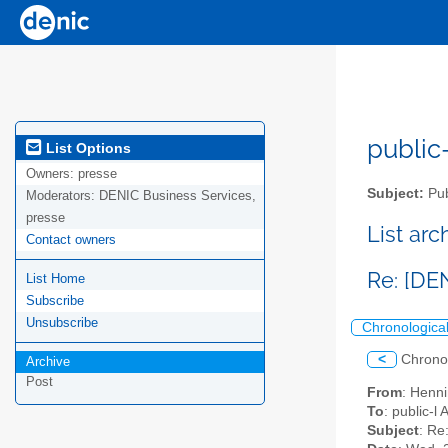
public-
List Options
Owners:
presse
Subject:
Pub
Moderators:
DENIC Business Services,
presse
List ar
Contact owners
Re: [DE
List Home
Subscribe
Unsubscribe
Chronologica
<
Chrono
Archive
Post
From
: Henni
To
: public-l
Subject
: Re