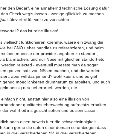
her den Bedarf, eine annähernd technische Lösung dafür
s den Check wegzulassen - wenige glücklich zu machen
alitätsvorteil für viele zu verzichten.
tsvorteil? das ist reine illusion!
s vielleicht funktionieren koennte, waere ein zwang die
wie bei CNO ueber handles zu referenzieren, und beim
rselben muesste der provider angaben zu standort,
bla bla machen, und nur NSse mit gleichen standort etc
n werden rejected - eventuell muesste man da sogar
inen ganzen satz von NSsen machen, und die werden
iziert. aber will das jemand? wohl kaum. und es gibt
h genug moeglichkeiten drumherum zu arbeiten, und auch
gelmaessig neu ueberprueft werden, etc.
 einfach nicht. anstatt hier also eine illusion von
 vorhandener qualitaetsueberwachung aufrechtzuerhalten
er der wahrheit ins gesicht sehen und es sein lassen.
rlich noch einen beweis fuer die schwachsinnigkeit
ich kann gerne die daten einer domain so umbiegen dass
sen in drei verschiedenen /24 in drei verschiedenen