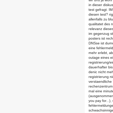
wir uns ja wohl
in dieser disk
test gefragt. I
diesen test? rig
allenfalls zu b
qualitatet des n
relevanz dieses
im gegenzug st
posters ist rec
DNSse ist dumm
eine fehlermeld
mehr erlebt, ab
outage eines e
registrierung/e
dauerhafter bis 
denic nicht me
registrierung ni
verstaendliche 
rechenzentrum 
mal eine minute 
(ausgenommen d
you pay for...)
fehlermeldunge
schwachsinnige