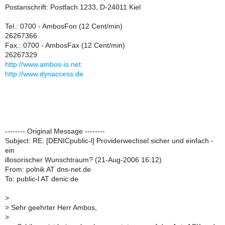
Postanschrift: Postfach 1233, D-24011 Kiel
Tel.: 0700 - AmbosFon (12 Cent/min)
26267366
Fax.: 0700 - AmbosFax (12 Cent/min)
26267329
http://www.ambos-is.net
http://www.dynaccess.de
-------- Original Message --------
Subject: RE: [DENICpublic-l] Providerwechsel sicher und einfach -
ein
illosorischer Wunschtraum? (21-Aug-2006 16:12)
From: polnik AT dns-net.de
To: public-l AT denic.de
>
>
Sehr geehrter Herr Ambos,
>