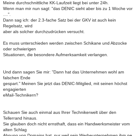
Meine durchschnittliche KK-Laufzeit liegt bei unter 24h.
Wenn man mir nun sagt: "das DENIC sieht aber bis zu 1 Woche vor
....".
Dann sag ich: der 2.3-fache Satz bei der GKV ist auch kein
Regelsatz, wird
aber als solcher durchzudrücken versucht.
Es muss unterschieden werden zwischen Schikane und Abzocke
oder schwierigen
Situationen, die besondere Aufmerksamkeit verlangen.
Und dann sagen Sie mir: "Dann hat das Unternehmen wohl am
falschen Ende
gespart." Meinen Sie jetzt das DENIC-Mitglied, mit seinen höchst
engagierten
eMail-Technikern?
Schauen Sie auch einmal aus Ihrer Technikerwelt über den
Tellerrand hinaus.
Sie glauben doch nicht ernsthaft, dass ein Handwerksmeister vom
alten Schlag
Ahnung von Domains hat, nur weil sein Werbeunternehmen ihm ne