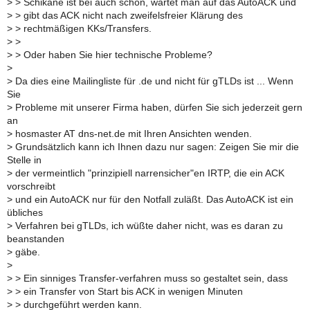
>
> Schikane ist bei auch schon, wartet man auf das AutoACK und
>
> gibt das ACK nicht nach zweifelsfreier Klärung des
>
> rechtmäßigen KKs/Transfers.
>
>
>
> Oder haben Sie hier technische Probleme?
>
>
Da dies eine Mailingliste für .de und nicht für gTLDs ist ... Wenn
Sie
>
Probleme mit unserer Firma haben, dürfen Sie sich jederzeit gern
an
>
hosmaster AT dns-net.de mit Ihren Ansichten wenden.
>
Grundsätzlich kann ich Ihnen dazu nur sagen: Zeigen Sie mir die
Stelle in
>
der vermeintlich "prinzipiell narrensicher"en IRTP, die ein ACK
vorschreibt
>
und ein AutoACK nur für den Notfall zuläßt. Das AutoACK ist ein
übliches
>
Verfahren bei gTLDs, ich wüßte daher nicht, was es daran zu
beanstanden
>
gäbe.
>
>
> Ein sinniges Transfer-verfahren muss so gestaltet sein, dass
>
> ein Transfer von Start bis ACK in wenigen Minuten
>
> durchgeführt werden kann.