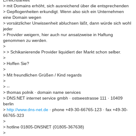
Erreichbarkeit
>
mit Domains erhöht, sich ausreichend über die entsprechenden
>
Gepflogenheiten erkundigt. Wenn also sich ein Unternehmen
eine Domain wegen
>
vorsätzlicher Unwissenheit abluchsen läßt, dann würde sich wohl
jeder
>
Provider weigern, hier auch nur ansatzweise in Haftung
genommen zu werden.
>
>
> Schikanierende Provider liquidiert der Markt schon selber.
>
>
Hoffen Sie?
>
>
Mit freundlichen Grüßen / Kind regards
>
>
--
>
thomas polnik · domain name services
>
DNS:NET internet service gmbh · ostseestrasse 111 · 10409
berlin
>
http://www.dns-net.de
· phone +49-30-66765-123 · fax +49-30-
66765-323
>
>
hotline 01805-DNSNET (01805-367638)
>