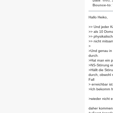
Date
: Wed, 
Bounce-to
:
Hallo Heiko,
>
> Und jeder K
>
> als 10 Doma
>
> physikalisc
>
> nicht mitsam
>
>
Und genau in
durch.
>
Hat man ein p
>
NS-Störung ei
>
Hällt die Stö
durch, obwohl 
Fall
>
erreichbar ist
>
Ich bekomm hi
>
wieder nicht e
daher kommen m