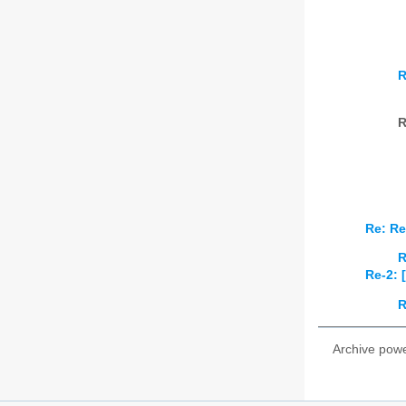
R
R
Re: Re
R
Re-2: 
R
Archive pow