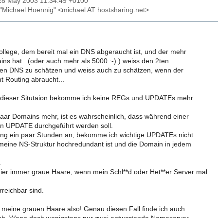
28 May 2003 11:34:49 +0100
 "Michael Hoennig" <michael AT hostsharing.net>
ollege, dem bereit mal ein DNS abgeraucht ist, und der mehr
ins hat.. (oder auch mehr als 5000 :-) ) weiss den 2ten
hen DNS zu schätzen und weiss auch zu schätzen, wenn der
t Routing abraucht...
 dieser Situtaion bekomme ich keine REGs und UPDATEs mehr
aar Domains mehr, ist es wahrscheinlich, dass während einer
n UPDATE durchgeführt werden soll.
rung ein paar Stunden an, bekomme ich wichtige UPDATEs nicht
meine NS-Struktur hochredundant ist und die Domain in jedem
.
er immer graue Haare, wenn mein Schl**d oder Het**er Server mal
rreichbar sind.
eine grauen Haare also! Genau diesen Fall finde ich auch