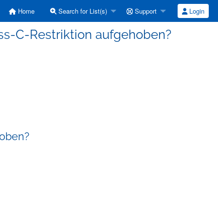
Home
Search for List(s)
Support
Login
lass-C-Restriktion aufgehoben?
hoben?