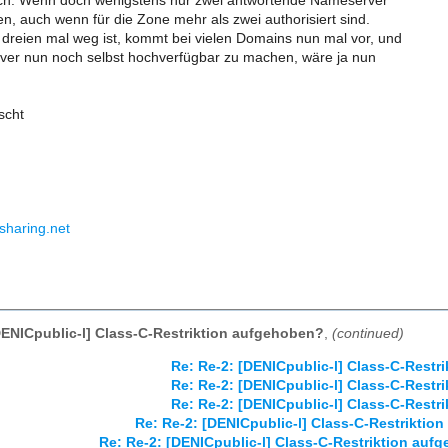
ich. Wenn doch wenigstens nur zwei antwortende Nameserver
n, auch wenn für die Zone mehr als zwei authorisiert sind.
 dreien mal weg ist, kommt bei vielen Domains nun mal vor, und
er nun noch selbst hochverfügbar zu machen, wäre ja nun
scht
sharing.net
DENICpublic-l] Class-C-Restriktion aufgehoben?
,
(continued)
Re: Re-2: [DENICpublic-l] Class-C-Rest
Re: Re-2: [DENICpublic-l] Class-C-Rest
Re: Re-2: [DENICpublic-l] Class-C-Rest
Re: Re-2: [DENICpublic-l] Class-C-Restriktio
Re: Re-2: [DENICpublic-l] Class-C-Restriktion auf