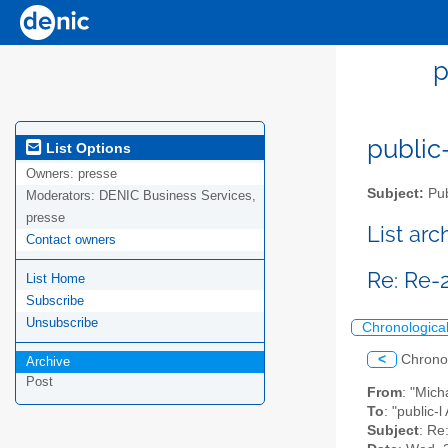
p
public-
List Options
Owners:
presse
Subject:
Pub
Moderators:
DENIC Business Services,
presse
List ar
Contact owners
Re: Re-
List Home
Subscribe
Unsubscribe
Chronologica
<
Chrono
Archive
Post
From
: "Mich
To
: "public-
Subject
: Re