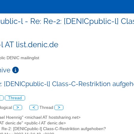
ublic-l - Re: Re-2: [DENICpublic-l] C
l AT list.denic.de
lic DENIC mailinglist
chive
2: [DENICpublic-l] Class-C-Restriktion aufge
l
Thread
logical
>
<
Thread
>
ael Hoennig" <michael AT hostsharing.net>
l AT denic.de" <public-l AT denic.de>
: Re-2: [DENICpublic-l] Class-C-Restriktion aufgehoben?