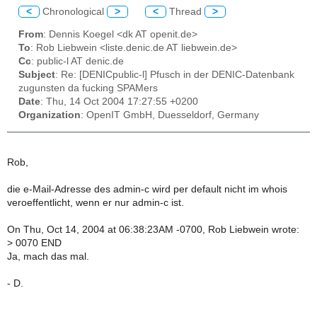
<
Chronological
>
<
Thread
>
From
: Dennis Koegel <dk AT openit.de>
To
: Rob Liebwein <liste.denic.de AT liebwein.de>
Cc
: public-l AT denic.de
Subject
: Re: [DENICpublic-l] Pfusch in der DENIC-Datenbank
zugunsten da fucking SPAMers
Date
: Thu, 14 Oct 2004 17:27:55 +0200
Organization
: OpenIT GmbH, Duesseldorf, Germany
Rob,
die e-Mail-Adresse des admin-c wird per default nicht im whois
veroeffentlicht, wenn er nur admin-c ist.
On Thu, Oct 14, 2004 at 06:38:23AM -0700, Rob Liebwein wrote:
>
0070 END
Ja, mach das mal.
- D.