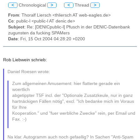
<
Chronological
>
<
Thread
>
From
: Thoralf Liersch <thliersch AT web-eagles.de>
Cc
: public-l <public-l AT denic.de>
Subject
: Re: [DENICpublic-l] Pfusch in der DENIC-Datenbank
zugunsten da fucking SPAMers
Date
: Fri, 15 Oct 2004 04:28:20 +0200
Rob Liebwein schrieb:
Daniel Roesen wrote:
Zum allgemeinen Amusement: hier flatterte gerade ein
woertlich
abgetippter T5F incl. der "Optionale Zusatzkeule, nur in ganz
hartnäckigen Fällen nötig", excl. "Ich bedanke mich im Voraus
für Ihre
Kooperation." und "fuer werbliche Zwecke" rein, per Email und
Fax. :-)
Na klar. Autogramm auch noch gefaellig? In Sachen "Anti-Spam