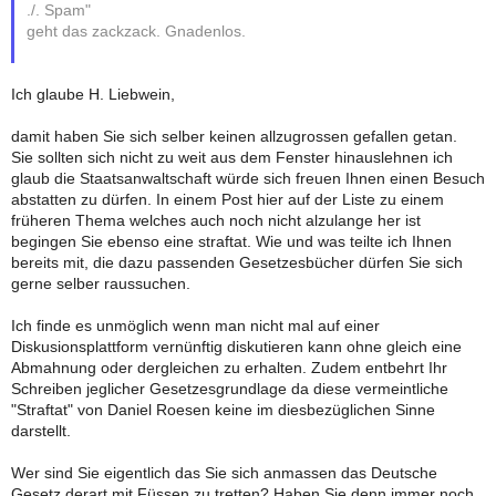
./. Spam"
geht das zackzack. Gnadenlos.
Ich glaube H. Liebwein,
damit haben Sie sich selber keinen allzugrossen gefallen getan.
Sie sollten sich nicht zu weit aus dem Fenster hinauslehnen ich
glaub die Staatsanwaltschaft würde sich freuen Ihnen einen Besuch
abstatten zu dürfen. In einem Post hier auf der Liste zu einem
früheren Thema welches auch noch nicht alzulange her ist
begingen Sie ebenso eine straftat. Wie und was teilte ich Ihnen
bereits mit, die dazu passenden Gesetzesbücher dürfen Sie sich
gerne selber raussuchen.
Ich finde es unmöglich wenn man nicht mal auf einer
Diskusionsplattform vernünftig diskutieren kann ohne gleich eine
Abmahnung oder dergleichen zu erhalten. Zudem entbehrt Ihr
Schreiben jeglicher Gesetzesgrundlage da diese vermeintliche
"Straftat" von Daniel Roesen keine im diesbezüglichen Sinne
darstellt.
Wer sind Sie eigentlich das Sie sich anmassen das Deutsche
Gesetz derart mit Füssen zu tretten? Haben Sie denn immer noch