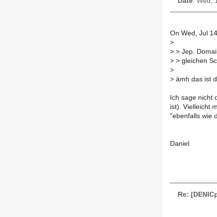
Date
: Wed, 
On Wed, Jul 14
>
>
> Jep. Domain
>
> gleichen Sch
>
>
ämh das ist 
Ich sage nicht
ist). Vielleicht
"ebenfalls wie 
Daniel
Re: [DENICp