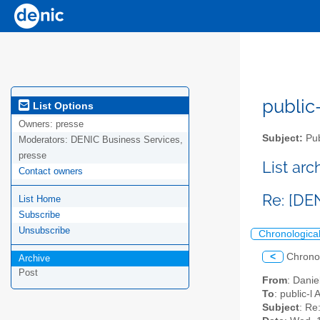
public-
List Options
Owners:
presse
Subject:
Pub
Moderators:
DENIC Business Services,
presse
List ar
Contact owners
Re: [DEN
List Home
Subscribe
Unsubscribe
Chronologica
<
Chrono
Archive
Post
From
: Dani
To
: public-l
Subject
: Re