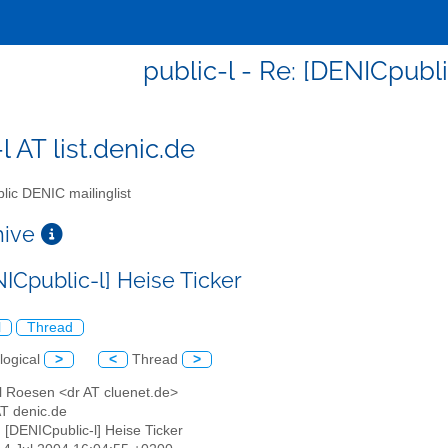
public-l - Re: [DENICpubli
l AT list.denic.de
lic DENIC mailinglist
chive
ICpublic-l] Heise Ticker
l
Thread
logical
>
<
Thread
>
el Roesen <dr AT cluenet.de>
 AT denic.de
: [DENICpublic-l] Heise Ticker