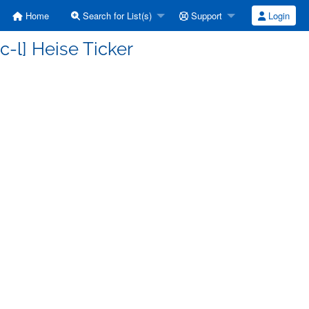
Home
Search for List(s)
Support
Login
c-l] Heise Ticker