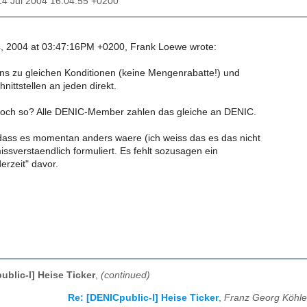
14 Jul 2004 16:04:55 +0200
, 2004 at 03:47:16PM +0200, Frank Loewe wrote:
s zu gleichen Konditionen (keine Mengenrabatte!) und
nittstellen an jeden direkt.
doch so? Alle DENIC-Member zahlen das gleiche an DENIC.
 dass es momentan anders waere (ich weiss das es das nicht
 missverstaendlich formuliert. Es fehlt sozusagen ein
derzeit" davor.
ublic-l] Heise Ticker
,
(continued)
Re: [DENICpublic-l] Heise Ticker
,
Franz Georg Köhle