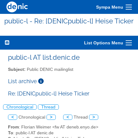
Sympa Menu
public-l - Re: [DENICpublic-l] Heise Ticker
List Options Menu
public-l AT list.denic.de
Subject:
Public DENIC mailinglist
List archive
Re: [DENICpublic-l] Heise Ticker
Chronological
Thread
<
Chronological
>
<
Thread
>
From
: Florian Weimer <fw AT deneb.enyo.de>
To
: public-l AT denic.de