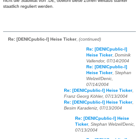
nicht die Stabilität von .DE, obwohl diese Zonen weitaus stärker
staatlich reguliert werden.
Re: [DENICpublic-l] Heise Ticker
,
(continued)
Re: [DENICpublic-l]
Heise Ticker
,
Dominik
Vallendor, 07/14/2004
Re: [DENICpublic-l]
Heise Ticker
,
Stephan
Welzel/Denic,
07/14/2004
Re: [DENICpublic-l] Heise Ticker
,
Franz Georg Köhler, 07/13/2004
Re: [DENICpublic-l] Heise Ticker
,
Besim Karadeniz, 07/13/2004
Re: [DENICpublic-l] Heise
Ticker
,
Stephan Welzel/Denic,
07/13/2004