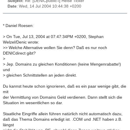
Subject
: Re: [DENICpublic-l] Heise Ticker
Date
: Wed, 14 Jul 2004 10:44:38 +0200
* Daniel Roesen:
>
On Tue, Jul 13, 2004 at 07:47:34PM +0200, Stephan
Welzel/Denic wrote:
>
> Welche Alternative wollen Sie denn? Daß es nur noch
DENICdirect gibt?
>
>
Jep. Domains zu gleichen Konditionen (keine Mengenrabatte!)
und
>
gleichen Schnittstellen an jeden direkt.
Du kannst heute schon ignorieren, daß es ein paar wenige gibt, die
mit
der Vermittlung von Domains Geld verdienen. Dann stellt sich die
Situation im wesentlichen so dar.
Staatliche Eingriffe allein führen natürlich nicht automatisch dazu,
daß das Thema Domains erledigt ist. .COM und .NET haben z.B.
längst