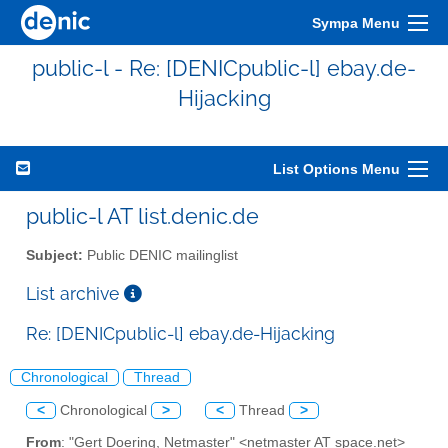
Sympa Menu
public-l - Re: [DENICpublic-l] ebay.de-
Hijacking
List Options Menu
public-l AT list.denic.de
Subject:
Public DENIC mailinglist
List archive
Re: [DENICpublic-l] ebay.de-Hijacking
Chronological
Thread
<
Chronological
>
<
Thread
>
From
: "Gert Doering, Netmaster" <netmaster AT space.net>