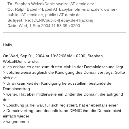
To
: Stephan Welzel/Denic <welzel AT denic.de>
Cc
: Ralph Babel <rbabel AT babylon.pfm-mainz.de>, owner-
public-l AT denic.de, public-l AT denic.de
Subject
: Re: [DENICpublic-l] ebay.de-Hijacking
Date
: Wed, 1 Sep 2004 11:53:39 +0200
Hallo,
On Wed, Sep 01, 2004 at 10:32:08AM +0200, Stephan
Welzel/Denic wrote:
>
Ich erkläre es gern zum dritten Mal: In der Domainlöschung liegt
>
üblicherweise zugleich die Kündigung des Domainvertrags. Sollte
sich die
>
Unwirksamkeit der Kündigung herausstellen, bestünde der
Domainvertrag
>
weiter. Hat aber mittlerweile ein Dritter die Domain, die aufrgund
der
>
Löschung ja frei war, für sich registriert, hat er ebenfalls einen
>
Domainvertrag, und deshalb kann DENIC ihm die Domain nicht
einfach wieder
>
wegnehmen.