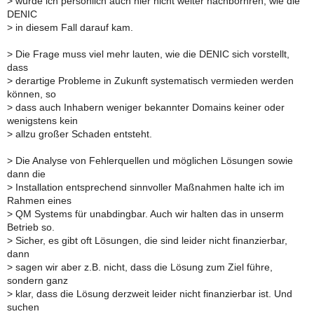
>
würde ich persönlich auch hier nicht weiter nachborhren, wie die
DENIC
>
in diesem Fall darauf kam.
>
Die Frage muss viel mehr lauten, wie die DENIC sich vorstellt,
dass
>
derartige Probleme in Zukunft systematisch vermieden werden
können, so
>
dass auch Inhabern weniger bekannter Domains keiner oder
wenigstens kein
>
allzu großer Schaden entsteht.
>
Die Analyse von Fehlerquellen und möglichen Lösungen sowie
dann die
>
Installation entsprechend sinnvoller Maßnahmen halte ich im
Rahmen eines
>
QM Systems für unabdingbar. Auch wir halten das in unserm
Betrieb so.
>
Sicher, es gibt oft Lösungen, die sind leider nicht finanzierbar,
dann
>
sagen wir aber z.B. nicht, dass die Lösung zum Ziel führe,
sondern ganz
>
klar, dass die Lösung derzweit leider nicht finanzierbar ist. Und
suchen