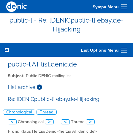
Sympa Menu
public-l - Re: [DENICpublic-l] ebay.de-
Hijacking
List Options Menu
public-l AT list.denic.de
Subject:
Public DENIC mailinglist
List archive
Re: [DENICpublic-l] ebay.de-Hijacking
Chronological
Thread
<
Chronological
>
<
Thread
>
From
: Klaus Herzig/Denic <herzig AT denic.de>