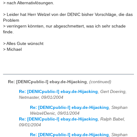
>
nach Alternativlösungen.
>
Leider hat Herr Welzel von der DENIC bisher Vorschläge, die das
Problem
>
verringern könnten, nur abgeschmettert, was ich sehr schade
finde.
>
Alles Gute wünscht
>
Michael
Re: [DENICpublic-l] ebay.de-Hijacking
,
(continued)
Re: [DENICpublic-l] ebay.de-Hijacking
,
Gert Doering,
Netmaster, 09/01/2004
Re: [DENICpublic-l] ebay.de-Hijacking
,
Stephan
Welzel/Denic, 09/01/2004
Re: [DENICpublic-l] ebay.de-Hijacking
,
Ralph Babel,
09/01/2004
Re: [DENICpublic-l] ebay.de-Hijacking
,
Stephan