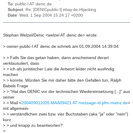
To
: public-l AT denic.de
Subject
: Re: [DENICpublic-l] ebay.de-Hijacking
Date
: Wed, 1 Sep 2004 15:24:17 +0200
Stephan Welzel/Denic <welzel AT denic.de> wrote:
>
owner-public-l AT denic.de schrieb am 01.09.2004 14:39:04:
>
> Falls Sie das getan haben, dann anscheinend derart
verklausuliert, dass
>
> ich als juristischer Laie die Antwort leider nicht ausfindig
machen
>
> konnte. Würden Sie mir daher bitte den Gefallen tun, Ralph
Babels Frage
>
> "Hat das DENIC vor der technischen Wiedereinsetzung [...]" aus
seiner
>
> Mail <
200409011026.MAA09421 AT message-id.pfm-mainz.de
>
mit allgemein-
>
> verständlichen zwei bzw. vier Buchstaben (aka "ja" oder "nein")
kurz
>
> und knapp zu beantworten?
>