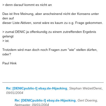
>
denn darauf kommt es nicht an
Das ist Ihre Meinung, aber anscheinend nicht der Konsens unter
den auf
dieser Liste Aktiven, sonst wäre es kaum zu o.g. Frage gekommen.
>
zumal DENIC ja offenkundig zu einem zutreffenden Ergebnis
gelangt
>
ist.
Trotzdem wird man doch noch Fragen zum "wie" stellen dürfen,
oder?
Paul Hink
Re: [DENICpublic-l] ebay.de-Hijacking
,
Stephan Welzel/Denic,
09/01/2004
Re: [DENICpublic-l] ebay.de-Hijacking
,
Gert Doering,
Netmaster, 09/01/2004