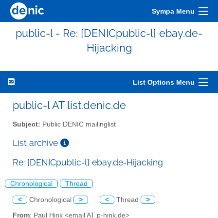
Sympa Menu
public-l - Re: [DENICpublic-l] ebay.de-
Hijacking
List Options Menu
public-l AT list.denic.de
Subject:
Public DENIC mailinglist
List archive
Re: [DENICpublic-l] ebay.de-Hijacking
Chronological
Thread
<
Chronological
>
<
Thread
>
From
: Paul Hink <email AT p-hink.de>