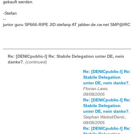
gekauft werden.
-Stefan
--
junior guru SP666-RIPE JID:stefanp AT jabber.de.cw.net SMP@IRC
Re: [DENICpublic-l] Re: Stabile Delegation unter DE, nein
danke?
,
(continued)
Re: [DENICpublic-l] Re:
Stabile Delegation
unter DE, nein danke?
,
Florian Laws,
08/08/2005
Re: [DENICpublic-l] Re:
Stabile Delegation
unter DE, nein danke?
,
Stephan Welzel/Denic,
08/08/2005
Re: [DENICpublic-l] Re: