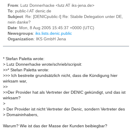
From
: Lutz Donnerhacke <lutz AT iks-jena.de>
To
: public-l AT denic.de
Subject
: Re: [DENICpublic-l] Re: Stabile Delegation unter DE,
nein danke?
Date
: Mon, 8 Aug 2005 15:45:37 +0000 (UTC)
Newsgroups
:
iks.lists.denic.public
Organization
: IKS GmbH Jena
* Stefan Paletta wrote:
>
Lutz Donnerhacke wrote/schrieb/scripsit:
>
>* Stefan Paletta wrote:
>
>> Ich bestreite grundsätzlich nicht, dass die Kündigung hier
wirksam war,
>
>
>
>Der Provider hat als Vertreter der DENIC gekündigt, und das ist
wirksam?
>
>
Der Provider ist nicht Vertreter der Denic, sondern Vertreter des
>
Domaininhabers,
Warum? Wie ist das der Masse der Kunden beibiegbar?