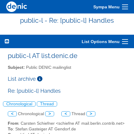
Sympa Menu
public-l - Re: [public-l] Handles
List Options Menu
public-l AT list.denic.de
Subject:
Public DENIC mailinglist
List archive
Re: [public-l] Handles
Chronological
Thread
<
Chronological
>
<
Thread
>
From
: Carsten Schiefner <schiefne AT mail.berlin.contrib.net>
To
: Stefan.Gasteiger AT Gendorf.de