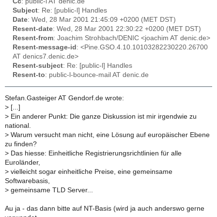
Cc
: public-l AT denic.de
Subject
: Re: [public-l] Handles
Date
: Wed, 28 Mar 2001 21:45:09 +0200 (MET DST)
Resent-date
: Wed, 28 Mar 2001 22:30:22 +0200 (MET DST)
Resent-from
: Joachim Strohbach/DENIC <joachim AT denic.de>
Resent-message-id
: <Pine.GSO.4.10.10103282230220.26700
AT denics7.denic.de>
Resent-subject
: Re: [public-l] Handles
Resent-to
: public-l-bounce-mail AT denic.de
Stefan.Gasteiger AT Gendorf.de wrote:
>
[...]
>
Ein anderer Punkt: Die ganze Diskussion ist mir irgendwie zu
national.
>
Warum versucht man nicht, eine Lösung auf europäischer Ebene
zu finden?
>
Das hiesse: Einheitliche Registrierungsrichtlinien für alle
Euroländer,
>
vielleicht sogar einheitliche Preise, eine gemeinsame
Softwarebasis,
>
gemeinsame TLD Server...
Au ja - das dann bitte auf NT-Basis (wird ja auch anderswo gerne