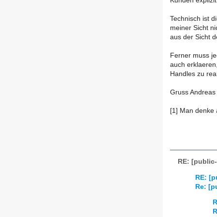
Kunden explizit
Technisch ist 
meiner Sicht ni
aus der Sicht 
Ferner muss je
auch erklaeren,
Handles zu reali
Gruss Andreas 
[1] Man denke a
RE: [public
RE: [p
Re: [p
R
R