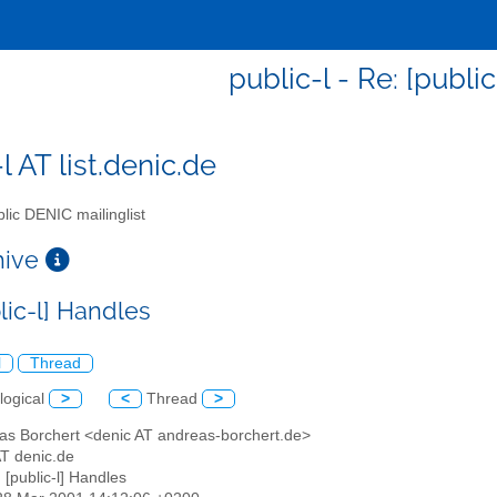
public-l - Re: [publi
l AT list.denic.de
lic DENIC mailinglist
chive
lic-l] Handles
l
Thread
logical
>
<
Thread
>
eas Borchert <denic AT andreas-borchert.de>
 AT denic.de
: [public-l] Handles