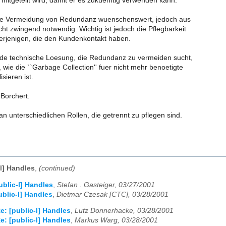
 mitgeteilt wird, damit er es zukuenftig verwenden kann.
die Vermeidung von Redundanz wuenschenswert, jedoch aus
cht zwingend notwendig. Wichtig ist jedoch die Pflegbarkeit
derjenigen, die den Kundenkontakt haben.
de technische Loesung, die Redundanz zu vermeiden sucht,
 wie die ``Garbage Collection'' fuer nicht mehr benoetigte
sieren ist.
Borchert.
n unterschiedlichen Rollen, die getrennt zu pflegen sind.
-l] Handles
,
(continued)
ublic-l] Handles
,
Stefan . Gasteiger, 03/27/2001
ublic-l] Handles
,
Dietmar Czesak [CTC], 03/28/2001
e: [public-l] Handles
,
Lutz Donnerhacke, 03/28/2001
e: [public-l] Handles
,
Markus Warg, 03/28/2001