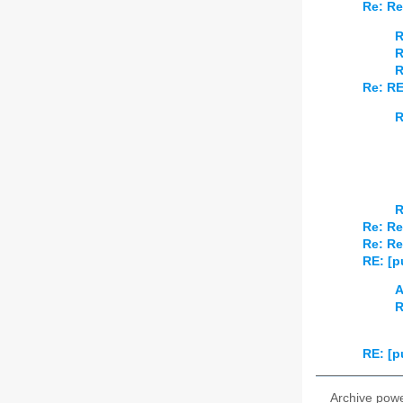
Re: Re
R
R
R
Re: RE
R
R
Re: Re
Re: Re
RE: [p
A
R
RE: [p
Archive pow