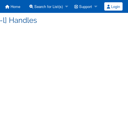
Home
Search for List(s)
Support
Login
c-l] Handles