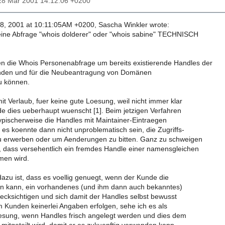
28 Mar 2001 14:12:06 +0200
, 2001 at 10:11:05AM +0200, Sascha Winkler wrote:
ine Abfrage "whois dolderer" oder "whois sabine" TECHNISCH
 die Whois Personenabfrage um bereits existierende Handles der
nden und für die Neubeantragung von Domänen
 können.
mit Verlaub, fuer keine gute Loesung, weil nicht immer klar
de dies ueberhaupt wuenscht [1]. Beim jetzigen Verfahren
typischerweise die Handles mit Maintainer-Eintraegen
es koennte dann nicht unproblematisch sein, die Zugriffs-
u erwerben oder um Aenderungen zu bitten. Ganz zu schweigen
, dass versehentlich ein fremdes Handle einer namensgleichen
en wird.
azu ist, dass es voellig genuegt, wenn der Kunde die
n kann, ein vorhandenes (und ihm dann auch bekanntes)
ecksichtigen und sich damit der Handles selbst bewusst
 Kunden keinerlei Angaben erfolgen, sehe ich es als
esung, wenn Handles frisch angelegt werden und dies dem