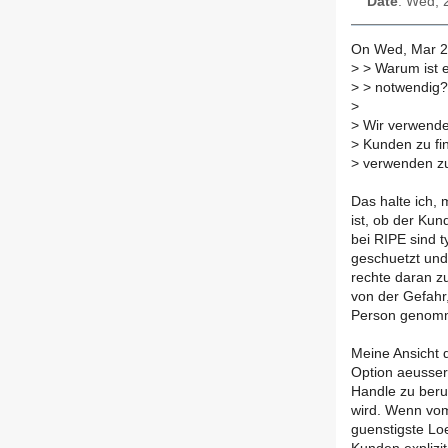
Date
: Wed, 
On Wed, Mar 28
>
> Warum ist e
>
> notwendig?
>
>
Wir verwenden
>
Kunden zu fi
>
verwenden zu
Das halte ich, 
ist, ob der Kun
bei RIPE sind 
geschuetzt und 
rechte daran z
von der Gefahr
Person genomm
Meine Ansicht d
Option aeusser
Handle zu beru
wird. Wenn vom
guenstigste Lo