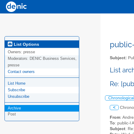
public-
List Options
Owners:
presse
Subject:
Pub
Moderators:
DENIC Business Services,
presse
List ar
Contact owners
Re: [pub
List Home
Subscribe
Unsubscribe
Chronologica
<
Chrono
Archive
Post
From
: Andr
To
: public-l
Subject
: Re