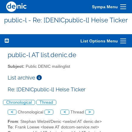
Sympa Menu
public-l - Re: [DENICpublic-l] Heise Ticker
List Options Menu
public-l AT list.denic.de
Subject:
Public DENIC mailinglist
List archive
Re: [DENICpublic-l] Heise Ticker
Chronological
Thread
<
Chronological
>
<
Thread
>
From
: Stephan Welzel/Denic <welzel AT denic.de>
To
: Frank Loewe <loewe AT dotcom-service.net>