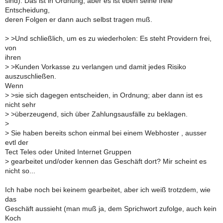
sind). Das ist in Ordnung, aber es ist eben seine freie
Entscheidung,
deren Folgen er dann auch selbst tragen muß.
>
>Und schließlich, um es zu wiederholen: Es steht Providern frei,
von
ihren
>
>Kunden Vorkasse zu verlangen und damit jedes Risiko
auszuschließen.
Wenn
>
>sie sich dagegen entscheiden, in Ordnung; aber dann ist es
nicht sehr
>
>überzeugend, sich über Zahlungsausfälle zu beklagen.
>
>
Sie haben bereits schon einmal bei einem Webhoster , ausser
evtl der
Tect Teles oder United Internet Gruppen
>
gearbeitet und/oder kennen das Geschäft dort? Mir scheint es
nicht so...
Ich habe noch bei keinem gearbeitet, aber ich weiß trotzdem, wie
das
Geschäft aussieht (man muß ja, dem Sprichwort zufolge, auch kein
Koch