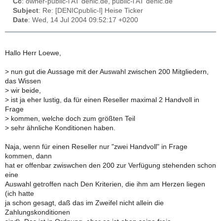
Cc
: owner-public-l AT denic.de, public-l AT denic.de
Subject
: Re: [DENICpublic-l] Heise Ticker
Date
: Wed, 14 Jul 2004 09:52:17 +0200
Hallo Herr Loewe,
>
nun gut die Aussage mit der Auswahl zwischen 200 Mitgliedern,
das Wissen
>
wir beide,
>
ist ja eher lustig, da für einen Reseller maximal 2 Handvoll in
Frage
>
kommen, welche doch zum größten Teil
>
sehr ähnliche Konditionen haben.
Naja, wenn für einen Reseller nur "zwei Handvoll" in Frage
kommen, dann
hat er offenbar zwiswchen den 200 zur Verfügung stehenden schon
eine
Auswahl getroffen nach Den Kriterien, die ihm am Herzen liegen
(ich hatte
ja schon gesagt, daß das im Zweifel nicht allein die
Zahlungskonditionen