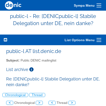
Sympa Menu
public-l - Re: [DENICpublic-l] Stabile
Delegation unter DE, nein danke?
List Options Menu
public-l AT list.denic.de
Subject:
Public DENIC mailinglist
List archive
Re: [DENICpublic-l] Stabile Delegation unter DE,
nein danke?
Chronological
Thread
<
Chronological
>
<
Thread
>