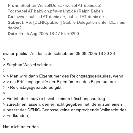
From
: Stephan Welzel/Denic <welzel AT denic.de>
To
: rbabel AT babylon.pfm-mainz.de (Ralph Babel)
Cc
: owner-public-l AT denic.de, public-l AT denic.de
Subject
: Re: [DENICpublic-l] Stabile Delegation unter DE, nein
danke?
Date
: Fri, 5 Aug 2005 18:47:54 +0200
owner-public-l AT denic.de schrieb am 05.08.2005 18:30:28:
>
>
Stephan Welzel schrieb:
>
>
> Man wird dann Eigentümer des Reichtstagsgebäudes, wenn
>
> ein Erfüllungsgehilfe der Eigentümerin das Eigentum am
>
> Reichstagsgebäude aufgibt
>
>
Ein Inhaber muß sich wohl keinen Löschungsauftrag
>
zurechnen lassen, den er nicht gegeben hat, denn zum einen
>
besitzt der DENIC-Genosse keine entsprechende Vollmacht des
>
Endkunden,
Natürlich tut er das.