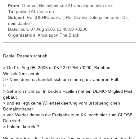
From
: Thomas Hochstein <ml AT ancalagon.inka.de>
To
: public-l AT denic.de
Subject
: Re: [DENICpublic-l] Re: Stabile Delegation unter DE,
nein danke?
Date
: Sun, 07 Aug 2005 13:40:50 +0200
Organization
: Ancalagon The Black
Daniel Roesen schrieb:
>
On Fri, Aug 05, 2005 at 05:22:07PM +0200, Stephan
Welzel/Denic wrote:
>
> Nein; denn es handelt sich um einen ganz anderen Fall.
>
>
Sehe ich nicht so. In beiden Faellen hat ein DENIC-Mitglied Mist
gebaut
>
und es liegt keine Willenserklaerung vom urspruenglichen
Domaininhaber
>
vor. Weder damals die Freigabe zum KK, noch hier zum CLOSE.
Das sind
>
Fakten, korrekt?
Wenn der Provider, bei dem die Domain registriert war und der das