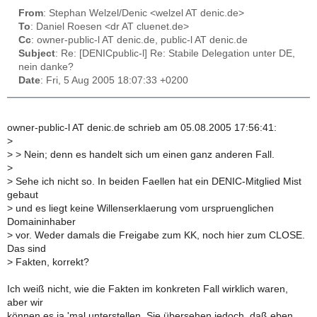
From
: Stephan Welzel/Denic <welzel AT denic.de>
To
: Daniel Roesen <dr AT cluenet.de>
Cc
: owner-public-l AT denic.de, public-l AT denic.de
Subject
: Re: [DENICpublic-l] Re: Stabile Delegation unter DE,
nein danke?
Date
: Fri, 5 Aug 2005 18:07:33 +0200
owner-public-l AT denic.de schrieb am 05.08.2005 17:56:41:
>
>
> Nein; denn es handelt sich um einen ganz anderen Fall.
>
>
Sehe ich nicht so. In beiden Faellen hat ein DENIC-Mitglied Mist
gebaut
>
und es liegt keine Willenserklaerung vom urspruenglichen
Domaininhaber
>
vor. Weder damals die Freigabe zum KK, noch hier zum CLOSE.
Das sind
>
Fakten, korrekt?
Ich weiß nicht, wie die Fakten im konkreten Fall wirklich waren,
aber wir
können es ja 'mal unterstellen. Sie übersehen jedoch, daß eben