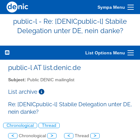
Sympa Menu
public-l - Re: [DENICpublic-l] Stabile
Delegation unter DE, nein danke?
List Options Menu
public-l AT list.denic.de
Subject:
Public DENIC mailinglist
List archive
Re: [DENICpublic-l] Stabile Delegation unter DE,
nein danke?
Chronological
Thread
<
Chronological
>
<
Thread
>