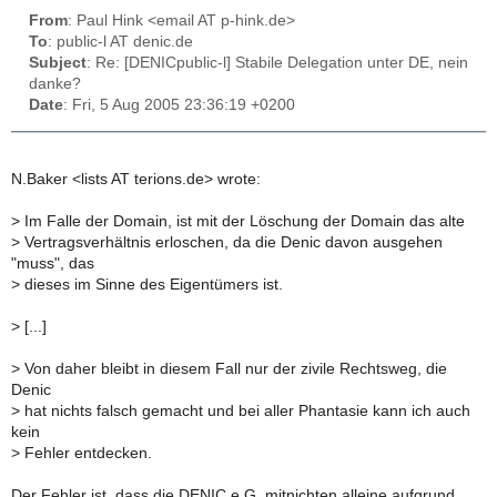
From
: Paul Hink <email AT p-hink.de>
To
: public-l AT denic.de
Subject
: Re: [DENICpublic-l] Stabile Delegation unter DE, nein
danke?
Date
: Fri, 5 Aug 2005 23:36:19 +0200
N.Baker <lists AT terions.de> wrote:
>
Im Falle der Domain, ist mit der Löschung der Domain das alte
>
Vertragsverhältnis erloschen, da die Denic davon ausgehen
"muss", das
>
dieses im Sinne des Eigentümers ist.
>
[...]
>
Von daher bleibt in diesem Fall nur der zivile Rechtsweg, die
Denic
>
hat nichts falsch gemacht und bei aller Phantasie kann ich auch
kein
>
Fehler entdecken.
Der Fehler ist, dass die DENIC e.G. mitnichten alleine aufgrund