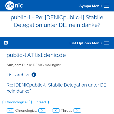
Sympa Menu
public-l - Re: [DENICpublic-l] Stabile
Delegation unter DE, nein danke?
List Options Menu
public-l AT list.denic.de
Subject:
Public DENIC mailinglist
List archive
Re: [DENICpublic-l] Stabile Delegation unter DE,
nein danke?
Chronological
Thread
<
Chronological
>
<
Thread
>