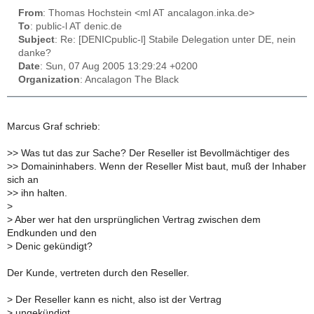
From
: Thomas Hochstein <ml AT ancalagon.inka.de>
To
: public-l AT denic.de
Subject
: Re: [DENICpublic-l] Stabile Delegation unter DE, nein
danke?
Date
: Sun, 07 Aug 2005 13:29:24 +0200
Organization
: Ancalagon The Black
Marcus Graf schrieb:
>
> Was tut das zur Sache? Der Reseller ist Bevollmächtiger des
>
> Domaininhabers. Wenn der Reseller Mist baut, muß der Inhaber
sich an
>
> ihn halten.
>
>
Aber wer hat den ursprünglichen Vertrag zwischen dem
Endkunden und den
>
Denic gekündigt?
Der Kunde, vertreten durch den Reseller.
>
Der Reseller kann es nicht, also ist der Vertrag
>
ungekündigt.