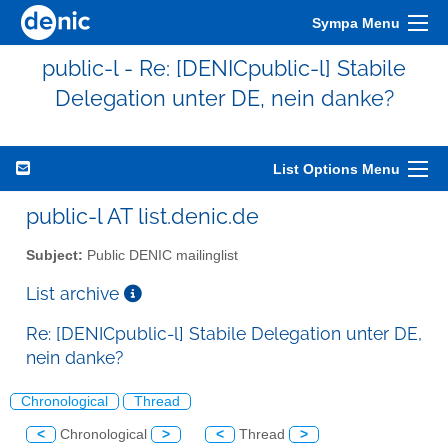
Sympa Menu
public-l - Re: [DENICpublic-l] Stabile
Delegation unter DE, nein danke?
List Options Menu
public-l AT list.denic.de
Subject:
Public DENIC mailinglist
List archive
Re: [DENICpublic-l] Stabile Delegation unter DE,
nein danke?
Chronological
Thread
<
Chronological
>
<
Thread
>