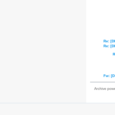
Re: [D
Re: [D
R
Fw: [D
Archive pow