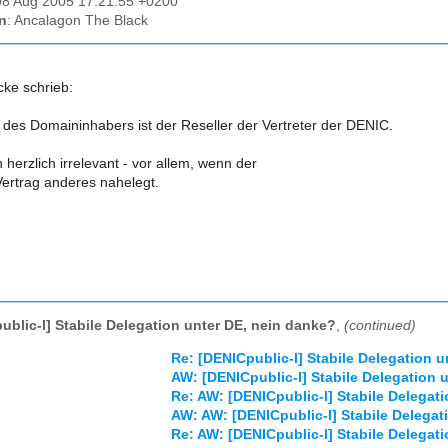
08 Aug 2005 17:21:55 +0200
n
: Ancalagon The Black
ke schrieb:
des Domaininhabers ist der Reseller der Vertreter der DENIC.
h herzlich irrelevant - vor allem, wenn der
ertrag anderes nahelegt.
ublic-l] Stabile Delegation unter DE, nein danke?
,
(continued)
Re: [DENICpublic-l] Stabile Delegation 
AW: [DENICpublic-l] Stabile Delegation 
Re: AW: [DENICpublic-l] Stabile Delegat
AW: AW: [DENICpublic-l] Stabile Delegat
Re: AW: [DENICpublic-l] Stabile Delegat