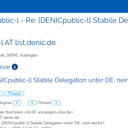
blic-l - Re: [DENICpublic-l] Stabile D
l AT list.denic.de
lic DENIC mailinglist
chive
NICpublic-l] Stabile Delegation unter DE, ne
l
Thread
logical
>
<
Thread
>
as Hochstein <ml AT ancalagon.inka.de>
 AT denic.de
: [DENICpublic-l] Stabile Delegation unter DE, nein danke?