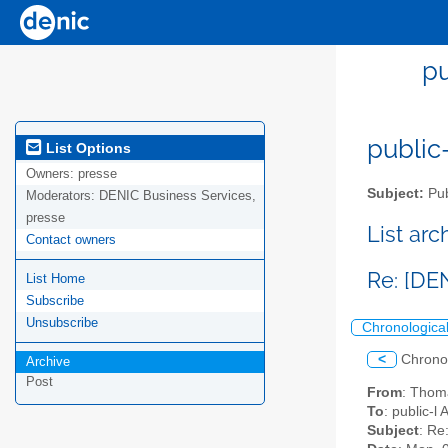
pu
public-
List Options
Owners:
presse
Subject:
Pub
Moderators:
DENIC Business Services,
presse
List ar
Contact owners
Re: [DE
List Home
Subscribe
Unsubscribe
Chronologica
<
Chrono
Archive
Post
From
: Thom
To
: public-l
Subject
: Re