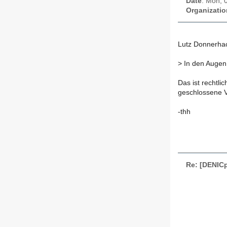
Date
: Mon, 
Organizatio
Lutz Donnerhac
>
In den Augen 
Das ist rechtlic
geschlossene V
-thh
Re: [DENICp