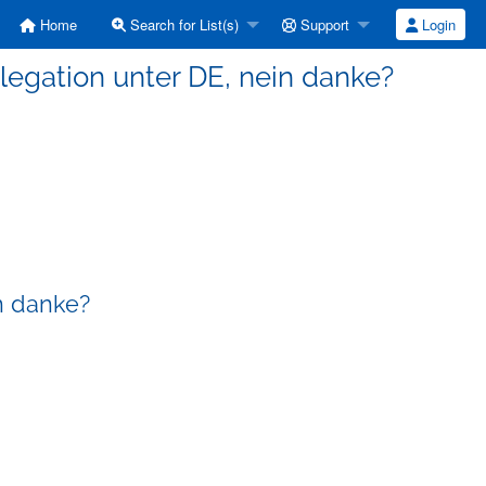
Home
Search for List(s)
Support
Login
elegation unter DE, nein danke?
in danke?