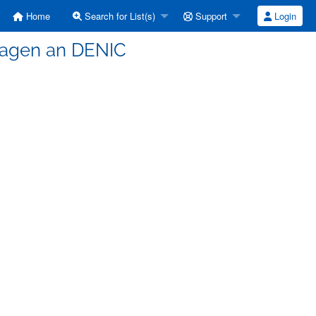
Home
Search for List(s)
Support
Login
Fragen an DENIC