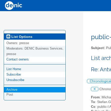
public-
List Options
Owners:
presse
Subject:
Pub
Moderators:
DENIC Business Services,
presse
List ar
Contact owners
Re: Ant
List Home
Subscribe
Unsubscribe
Chronologica
<
Chrono
Archive
Post
From
: Micha
To
: Stefan.
Cc
: public-l