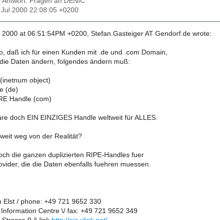
: Antwort: Fragen an DENIC
4 Jul 2000 22:08:05 +0200
, 2000 at 06:51:54PM +0200, Stefan.Gasteiger AT Gendorf.de wrote:
o, daß ich für einen Kunden mit .de und .com Domain,
die Daten ändern, folgendes ändern muß:
(inetnum object)
 (de)
RE Handle (com)
re doch EIN EINZIGES Handle weltweit für ALLES.
 weit weg von der Realität?
noch die ganzen duplizierten RIPE-Handles fuer
ovider, die die Daten ebenfalls fuehren muessen.
n Elst / phone: +49 721 9652 330
 Information Centre \/ fax: +49 721 9652 349