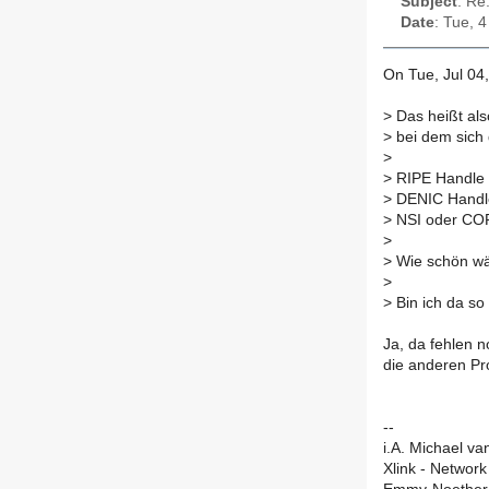
Subject
: Re
Date
: Tue, 
On Tue, Jul 04
>
Das heißt als
>
bei dem sich 
>
>
RIPE Handle 
>
DENIC Handle
>
NSI oder CO
>
>
Wie schön wä
>
>
Bin ich da so
Ja, da fehlen 
die anderen Pr
--
i.A. Michael va
Xlink - Network