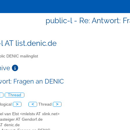
public-l - Re: Antwort: 
l AT list.denic.de
lic DENIC mailinglist
chive
wort: Fragen an DENIC
l
Thread
logical
>
<
Thread
>
el van Elst <mlelstv AT xlink.net>
Gasteiger AT Gendorf.de
 AT denic.de