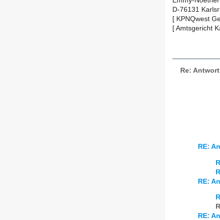
Emmy-Noether-S
D-76131 Karlsr
[ KPNQwest Ge
[ Amtsgericht 
Re: Antwort
RE: An
R
R
RE: An
R
R
RE: An