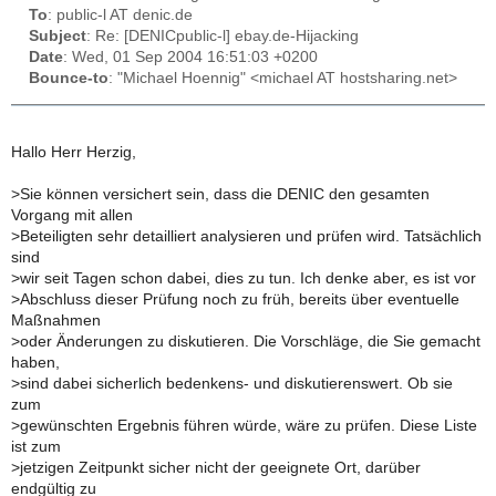
To
: public-l AT denic.de
Subject
: Re: [DENICpublic-l] ebay.de-Hijacking
Date
: Wed, 01 Sep 2004 16:51:03 +0200
Bounce-to
: "Michael Hoennig" <michael AT hostsharing.net>
Hallo Herr Herzig,
>
Sie können versichert sein, dass die DENIC den gesamten
Vorgang mit allen
>
Beteiligten sehr detailliert analysieren und prüfen wird. Tatsächlich
sind
>
wir seit Tagen schon dabei, dies zu tun. Ich denke aber, es ist vor
>
Abschluss dieser Prüfung noch zu früh, bereits über eventuelle
Maßnahmen
>
oder Änderungen zu diskutieren. Die Vorschläge, die Sie gemacht
haben,
>
sind dabei sicherlich bedenkens- und diskutierenswert. Ob sie
zum
>
gewünschten Ergebnis führen würde, wäre zu prüfen. Diese Liste
ist zum
>
jetzigen Zeitpunkt sicher nicht der geeignete Ort, darüber
endgültig zu