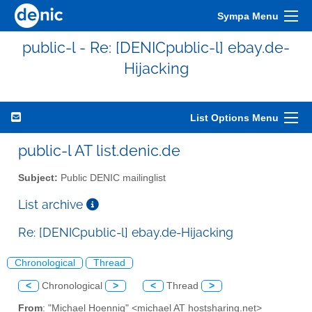
Sympa Menu
public-l - Re: [DENICpublic-l] ebay.de-
Hijacking
List Options Menu
public-l AT list.denic.de
Subject:
Public DENIC mailinglist
List archive
Re: [DENICpublic-l] ebay.de-Hijacking
Chronological
Thread
<
Chronological
>
<
Thread
>
From
: "Michael Hoennig" <michael AT hostsharing.net>