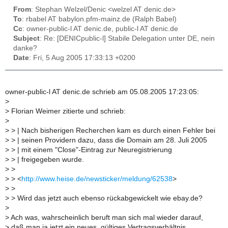
From
: Stephan Welzel/Denic <welzel AT denic.de>
To
: rbabel AT babylon.pfm-mainz.de (Ralph Babel)
Cc
: owner-public-l AT denic.de, public-l AT denic.de
Subject
: Re: [DENICpublic-l] Stabile Delegation unter DE, nein
danke?
Date
: Fri, 5 Aug 2005 17:33:13 +0200
owner-public-l AT denic.de schrieb am 05.08.2005 17:23:05:
>
>
Florian Weimer zitierte und schrieb:
>
>
> | Nach bisherigen Recherchen kam es durch einen Fehler bei
>
> | seinen Providern dazu, dass die Domain am 28. Juli 2005
>
> | mit einem "Close"-Eintrag zur Neuregistrierung
>
> | freigegeben wurde.
>
>
>
> <
http://www.heise.de/newsticker/meldung/62538
>
>
>
>
> Wird das jetzt auch ebenso rückabgewickelt wie ebay.de?
>
>
Ach was, wahrscheinlich beruft man sich mal wieder darauf,
>
daß man ja jetzt ein neues, gültiges Vertragsverhältnis