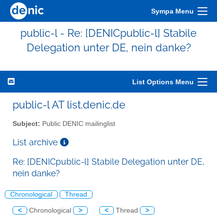
Sympa Menu
public-l - Re: [DENICpublic-l] Stabile
Delegation unter DE, nein danke?
List Options Menu
public-l AT list.denic.de
Subject:
Public DENIC mailinglist
List archive
Re: [DENICpublic-l] Stabile Delegation unter DE,
nein danke?
Chronological
Thread
<
Chronological
>
<
Thread
>