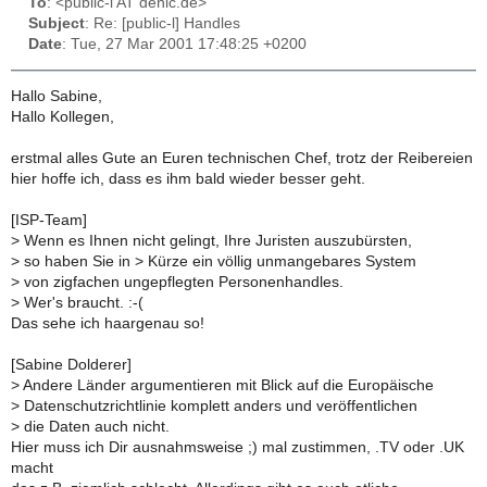
To
: <public-l AT denic.de>
Subject
: Re: [public-l] Handles
Date
: Tue, 27 Mar 2001 17:48:25 +0200
Hallo Sabine,
Hallo Kollegen,
erstmal alles Gute an Euren technischen Chef, trotz der Reibereien
hier hoffe ich, dass es ihm bald wieder besser geht.
[ISP-Team]
>
Wenn es Ihnen nicht gelingt, Ihre Juristen auszubürsten,
>
so haben Sie in > Kürze ein völlig unmangebares System
>
von zigfachen ungepflegten Personenhandles.
>
Wer's braucht. :-(
Das sehe ich haargenau so!
[Sabine Dolderer]
>
Andere Länder argumentieren mit Blick auf die Europäische
>
Datenschutzrichtlinie komplett anders und veröffentlichen
>
die Daten auch nicht.
Hier muss ich Dir ausnahmsweise ;) mal zustimmen, .TV oder .UK
macht