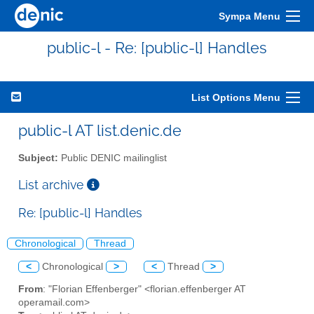
Sympa Menu
public-l - Re: [public-l] Handles
List Options Menu
public-l AT list.denic.de
Subject:
Public DENIC mailinglist
List archive
Re: [public-l] Handles
Chronological
Thread
<
Chronological
>
<
Thread
>
From
: "Florian Effenberger" <florian.effenberger AT
operamail.com>