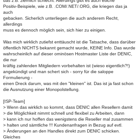
das z.B. ziemlich schlecht. Allerdings gibt es auch etliche
Positiv-Beispiele, wie z.B. .COM/.NET/.ORG, die kriegen das ja
auch
gebacken. Sicherlich unterliegen die auch anderem Recht,
allerdings
muss es dennoch möglich sein, sich hier zu einigen.
Was mich wirklich zutiefst enttäuscht ist die Tatsache, dass darüber
öffentlich NICHTS bekannt gemacht wurde, KEINE Info. Das wurde
wahrscheinlich auf dieser ominösen Hostmaster Liste der DENIC,
die nur
kräftig zahlenden Mitgliedern vorbehalten ist (wieso eigentlich?!)
angekündigt und man schert sich - sorry für die saloppe
Formulierung -
einen Dreck darum, was mit den "kleinen" ist. Das ist ja fast schon
die Ausnutzung einer Monopolstellung.
[ISP-Team]
>
Wenn das wirklich so kommt, dass DENIC allen Resellern damit
>
die Möglichkeit nimmt schnell und flexibel zu Arbeiten, dann
>
kann ich nur hoffen das wenigstens die Reseller mal zusammen
>
halten und sämtliche !!! Kundenanfragen in Bezug auf evtl.
>
Änderungen an den Handles direkt zum DENIC schicken.
Gleiches