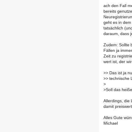
ach den Fall me
bereits genutz
Neuregistrieru
geht es in dem
tatsächlich (un
daraum, dass j
Zudem: Sollte b
Fällen ja imme
Zeit zu regist
wert ist, der 
>
> Das ist ja 
>
> technische
>
>
Soll das heiß
Allerdings, die
damit preiswer
Alles Gute wün
Michael