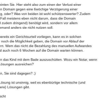
inten Sie. Hier steht also zum einen der Verlust einer
en Domain gegen eine 6wöchige Verzögerung einer
ng, oder? Was von beiden ist wohl schützenswerter? Zudem
 Fall meistens eben nicht darum, dass die Domain
d zudem dringend) benötigt wird, sondern vor allem
emand anders sie nicht nutzen soll.
ereits ein Gerichtsurteil vorliegen, kann es in solchen
r noch die Möglichkeit geben, die Domain vor Ablauf der
riern. Wem das nicht die Bezahlung des manuellen Aufwandes
wird auch noch 6 Wochen auf die Domain warten können.
nun das Kind mit dem Bade auszuschütten. Wozu ein Notar, wenn
 Lösungen ausreichen?
en, Sie sind dagegen? ;)
 Lösung ist unsinnig, weil es ebenbürtige technische (und
tere) Lösungen gibt.
scht