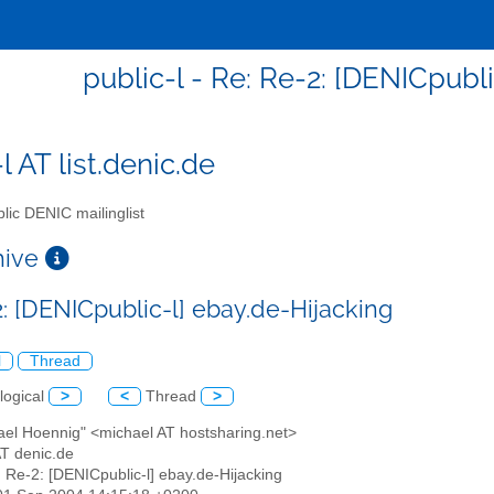
public-l - Re: Re-2: [DENICpubl
l AT list.denic.de
lic DENIC mailinglist
chive
2: [DENICpublic-l] ebay.de-Hijacking
l
Thread
logical
>
<
Thread
>
ael Hoennig" <michael AT hostsharing.net>
 AT denic.de
: Re-2: [DENICpublic-l] ebay.de-Hijacking