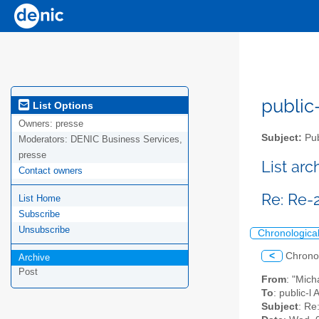
public-
List Options
Owners:
presse
Subject:
Pub
Moderators:
DENIC Business Services,
presse
List ar
Contact owners
Re: Re-
List Home
Subscribe
Unsubscribe
Chronologica
<
Chrono
Archive
Post
From
: "Mich
To
: public-l
Subject
: Re