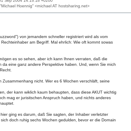
01 Sep 2004 14:15:18 +0200
 "Michael Hoennig" <michael AT hostsharing.net>
uzzword") von jemandem schneller registriert wird als vom
n Rechteinhaber am Begriff. Mal ehrlich: Wie oft kommt sowas
 mögen es so sehen, aber ich kann Ihnen verraten, daß die
n da eine ganz andere Perspektive haben. Und, wenn Sie mich
 Recht.
n Zusammenhang nicht. Wer es 6 Wochen verschläft, seine
en, der kann wiklich kaum behaupten, dass diese AKUT wichtig
ch mag er jurisitschen Anspruch haben, und nichts anderes
hauptet.
hier ging es darum, daß Sie sagten, der Inhaber verletzter
sich doch ruhig sechs Wochen gedulden, bevor er die Domain