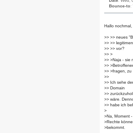
Date
: Wed, 
Bounce-to
:
Hallo nochmal,
>
> >> neues "B
>
> >> legitime
>
> >> vor?
>
> >
>
> >Naja - sie
>
> >Betroffene
>
> >fragen, zu
>
>
>
> Ich sehe de
>
> Domain
>
> zurückzuhol
>
> wäre. Denno
>
> habe ich be
>
>
Na, Moment - 
>
Rechte könne 
>
bekommt.