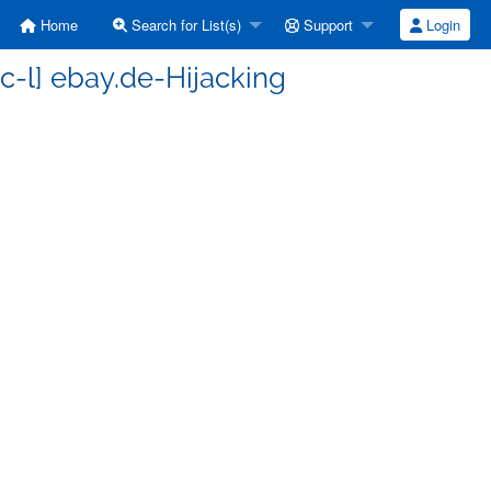
Home
Search for List(s)
Support
Login
ic-l] ebay.de-Hijacking