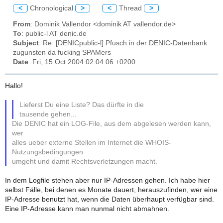
<
Chronological
>
<
Thread
>
From
: Dominik Vallendor <dominik AT vallendor.de>
To
: public-l AT denic.de
Subject
: Re: [DENICpublic-l] Pfusch in der DENIC-Datenbank
zugunsten da fucking SPAMers
Date
: Fri, 15 Oct 2004 02:04:06 +0200
Hallo!
Lieferst Du eine Liste? Das dürfte in die
tausende gehen...
Die DENIC hat ein LOG-File, aus dem abgelesen werden kann,
wer
alles ueber externe Stellen im Internet die WHOIS-
Nutzungsbedingungen
umgeht und damit Rechtsverletzungen macht.
In dem Logfile stehen aber nur IP-Adressen gehen. Ich habe hier
selbst Fälle, bei denen es Monate dauert, herauszufinden, wer eine
IP-Adresse benutzt hat, wenn die Daten überhaupt verfügbar sind.
Eine IP-Adresse kann man nunmal nicht abmahnen.